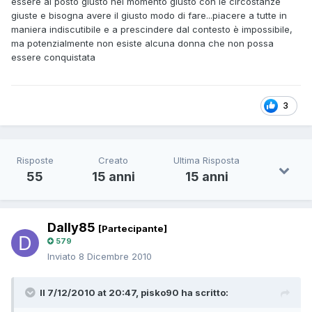
essere al posto giusto nel momento giusto con le circostanze
giuste e bisogna avere il giusto modo di fare...piacere a tutte in
maniera indiscutibile e a prescindere dal contesto è impossibile,
ma potenzialmente non esiste alcuna donna che non possa
essere conquistata
3
Risposte
Creato
Ultima Risposta
55
15 anni
15 anni
Dally85
[Partecipante]
579
Inviato
8 Dicembre 2010
Il 7/12/2010 at 20:47, pisko90 ha scritto: