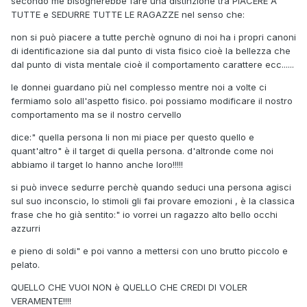
secondo me bisognerebbe fare una distinzione trà PIACERE A
TUTTE e SEDURRE TUTTE LE RAGAZZE nel senso che:
non si può piacere a tutte perchè ognuno di noi ha i propri canoni
di identificazione sia dal punto di vista fisico cioè la bellezza che
dal punto di vista mentale cioè il comportamento carattere ecc......
le donnei guardano più nel complesso mentre noi a volte ci
fermiamo solo all'aspetto fisico. poi possiamo modificare il nostro
comportamento ma se il nostro cervello
dice:" quella persona li non mi piace per questo quello e
quant'altro" è il target di quella persona. d'altronde come noi
abbiamo il target lo hanno anche loro!!!!!
si può invece sedurre perchè quando seduci una persona agisci
sul suo inconscio, lo stimoli gli fai provare emozioni , è la classica
frase che ho già sentito:" io vorrei un ragazzo alto bello occhi
azzurri
e pieno di soldi" e poi vanno a mettersi con uno brutto piccolo e
pelato.
QUELLO CHE VUOI NON è QUELLO CHE CREDI DI VOLER
VERAMENTE!!!!