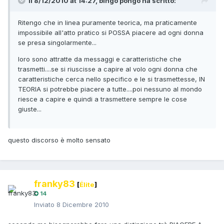
Il 8/12/2010 at 14:27, bingo pongo ha scritto:
Ritengo che in linea puramente teorica, ma praticamente
impossibile all'atto pratico si POSSA piacere ad ogni donna
se presa singolarmente...
loro sono attratte da messaggi e caratteristiche che
trasmetti....se si riuscisse a capire al volo ogni donna che
caratteristiche cerca nello specifico e le si trasmettesse, IN
TEORIA si potrebbe piacere a tutte....poi nessuno al mondo
riesce a capire e quindi a trasmettere sempre le cose
giuste...
questo discorso è molto sensato
franky83
[
Élite
]
14
Inviato
8 Dicembre 2010