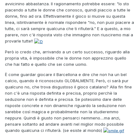
avvicinino abbastanza. Il ragionamento potrebbe essere: "Io sto
piacendo a tutte le donne che conosco, quindi piaccio a tutte le
donne, fino ad ora. Effettivamente il gioco si muove su questa
linea, istintivamente è normale rispondere "no, non puoi piacere a
tutte, ci sarà sempre qualcuna che ti rifiuterà." E a questo, a mio
parere, non c'è risposta visto che immagino non riusciremo mai a
provarle tutte!!
Però io credo che, arrivando a un certo successo, riguardo alla
propria vita, è impossibile che le donne non apprezzino quello
che hai fatto e quello che sei come uomo.
È come guardar giocare il Barcellona e dire che non ha un bel
calcio, quando è riconosciuto GLOBALMENTE. Però, ci sarà pur
qualcuno no, che trova disgustoso il gioco catalano? Alla fin fine
non c'è una risposta definita e precisa, proprio perchè la
seduzione non è definita e precisa. Se potessimo dare delle
risposte concrete e non dinamiche riguardo la seduzione non
sarebbe così magica e probabilmente non la studieremmo
neppure. Quindi è giusto non pensarci nemmeno....ma anzi,
pensare soltanto ad andare avanti nel miglior modo possibile
quando qualcuna ci rifiuterà. (se esiste al mondo)