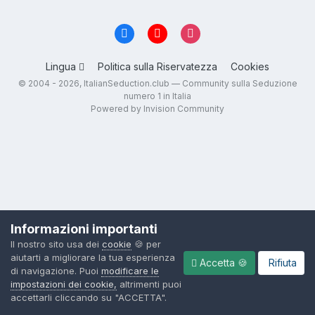
Lingua
Politica sulla Riservatezza
Cookies
© 2004 - 2026, ItalianSeduction.club — Community sulla Seduzione
numero 1 in Italia
Powered by Invision Community
Informazioni importanti
Il nostro sito usa dei
cookie
🍪 per
aiutarti a migliorare la tua esperienza
Accetta 🍪
Rifiuta
di navigazione. Puoi
modificare le
impostazioni dei cookie,
altrimenti puoi
accettarli cliccando su "ACCETTA".