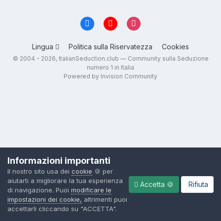
Lingua
Politica sulla Riservatezza
Cookies
© 2004 - 2026, ItalianSeduction.club — Community sulla Seduzione
numero 1 in Italia
Powered by Invision Community
Informazioni importanti
Il nostro sito usa dei
cookie
🍪 per
aiutarti a migliorare la tua esperienza
Accetta 🍪
Rifiuta
di navigazione. Puoi
modificare le
impostazioni dei cookie,
altrimenti puoi
accettarli cliccando su "ACCETTA".