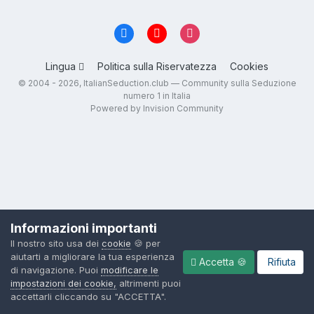
Lingua
Politica sulla Riservatezza
Cookies
© 2004 - 2026, ItalianSeduction.club — Community sulla Seduzione
numero 1 in Italia
Powered by Invision Community
Informazioni importanti
Il nostro sito usa dei
cookie
🍪 per
aiutarti a migliorare la tua esperienza
Accetta 🍪
Rifiuta
di navigazione. Puoi
modificare le
impostazioni dei cookie,
altrimenti puoi
accettarli cliccando su "ACCETTA".