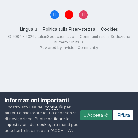
Lingua
Politica sulla Riservatezza
Cookies
© 2004 - 2026, ItalianSeduction.club — Community sulla Seduzione
numero 1 in Italia
Powered by Invision Community
Informazioni importanti
Il nostro sito usa dei
cookie
🍪 per
aiutarti a migliorare la tua esperienza
Accetta 🍪
Rifiuta
di navigazione. Puoi
modificare le
impostazioni dei cookie,
altrimenti puoi
accettarli cliccando su "ACCETTA".