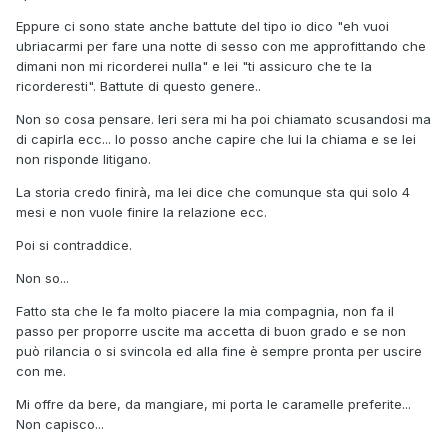
Eppure ci sono state anche battute del tipo io dico "eh vuoi
ubriacarmi per fare una notte di sesso con me approfittando che
dimani non mi ricorderei nulla" e lei "ti assicuro che te la
ricorderesti". Battute di questo genere..
Non so cosa pensare. Ieri sera mi ha poi chiamato scusandosi ma
di capirla ecc... Io posso anche capire che lui la chiama e se lei
non risponde litigano.
La storia credo finirà, ma lei dice che comunque sta qui solo 4
mesi e non vuole finire la relazione ecc.
Poi si contraddice.
Non so...
Fatto sta che le fa molto piacere la mia compagnia, non fa il
passo per proporre uscite ma accetta di buon grado e se non
può rilancia o si svincola ed alla fine è sempre pronta per uscire
con me.
Mi offre da bere, da mangiare, mi porta le caramelle preferite...
Non capisco...