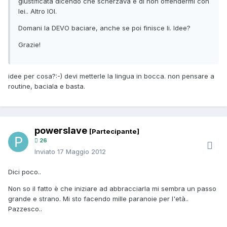
giustificata dicendo che scherzava e di non offendermi con
lei.. Altro IOI.
Domani la DEVO baciare, anche se poi finisce li. Idee?
Grazie!
idee per cosa?:-) devi metterle la lingua in bocca. non pensare a
routine, baciala e basta.
powerslave
[Partecipante]
26
Inviato
17 Maggio 2012
Dici poco..
Non so il fatto è che iniziare ad abbracciarla mi sembra un passo
grande e strano. Mi sto facendo mille paranoie per l'età..
Pazzesco..