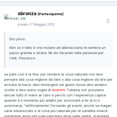
sbronza
[Partecipante]
219
Inviato
17 Maggio 2012
Dici poco..
Non so il fatto è che iniziare ad abbracciarla mi sembra un
passo grande e strano. Mi sto facendo mille paranoie per
l'età.. Pazzesco..
se parti così è la fine. per rendere la cosa naturale non devi
pensare alla cosa migliore da fare o alla cosa migliore da dire per
arrivare al bacio. devi immergerti nel giusto mood..devi andarci
sciolto e devi avere voglia di
divertirti
. Tuttavia non possiamo
lasciar tutto in mano al caso e perciò con l'esperienza capirai
quando è il momento più adatto per avvicinarti a lei (e tu ti
avvicinerai, "artificialmente",forzando gli eventi, anche se magari
sarai imbarazzato e la cosa più naturale per te sarebbe invece
restartene dove sei) sulla panchina dove siete seduti, guardarla