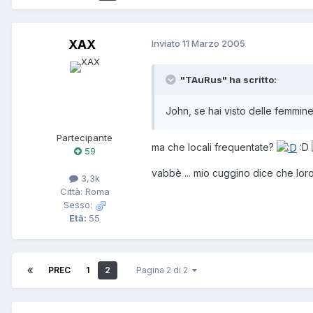
XAX
Inviato
11 Marzo 2005
"TAuRus" ha scritto:
John, se hai visto delle femmine a
Partecipante
ma che locali frequentate?
:D
59
vabbè ... mio cuggino dice che lor
3,3k
Città: Roma
Sesso:
Età:
55
PREC
1
2
Pagina 2 di 2