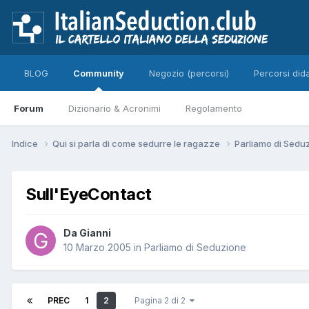
BLOG
Community
Negozio (percorsi)
Percorsi dida
Forum
Dizionario & Acronimi
Regolamento
Indice
Qui si parla di come sedurre le ragazze
Parliamo di Sedu
Sull'EyeContact
Da Gianni
10 Marzo 2005
in
Parliamo di Seduzione
PREC
1
2
Pagina 2 di 2