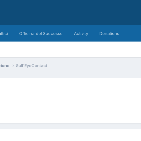
ttici
Officina del Successo
Activity
Donations
zione
Sull'EyeContact