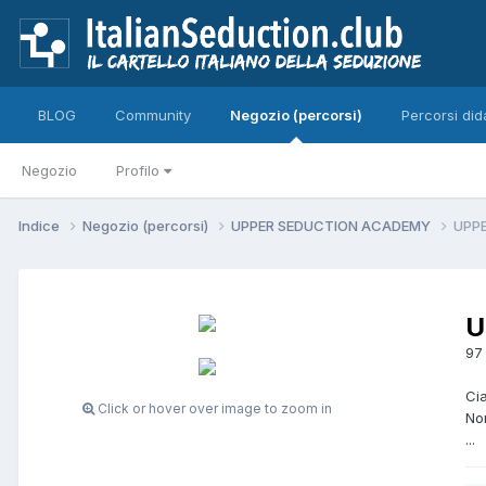
BLOG
Community
Negozio (percorsi)
Percorsi dida
Negozio
Profilo
Indice
Negozio (percorsi)
UPPER SEDUCTION ACADEMY
UPPE
U
97
Ci
Click or hover over image to zoom in
No
...