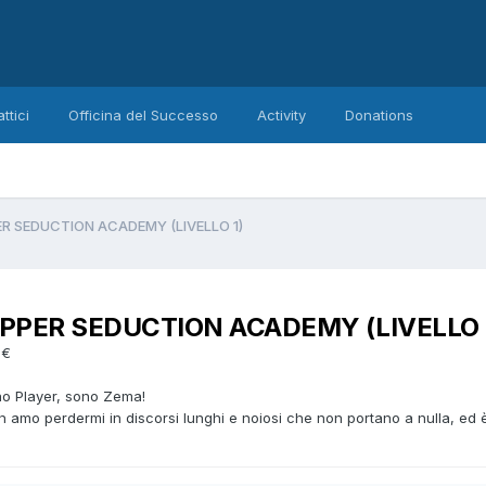
ttici
Officina del Successo
Activity
Donations
R SEDUCTION ACADEMY (LIVELLO 1)
PPER SEDUCTION ACADEMY (LIVELLO 
 €
ao Player, sono Zema!
n amo perdermi in discorsi lunghi e noiosi che non portano a nulla, ed 