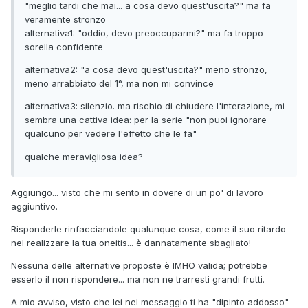
"meglio tardi che mai... a cosa devo quest'uscita?" ma fa
veramente stronzo
alternativa1: "oddio, devo preoccuparmi?" ma fa troppo
sorella confidente
alternativa2: "a cosa devo quest'uscita?" meno stronzo,
meno arrabbiato del 1°, ma non mi convince
alternativa3: silenzio. ma rischio di chiudere l'interazione, mi
sembra una cattiva idea: per la serie "non puoi ignorare
qualcuno per vedere l'effetto che le fa"
qualche meravigliosa idea?
Aggiungo... visto che mi sento in dovere di un po' di lavoro
aggiuntivo.
Risponderle rinfacciandole qualunque cosa, come il suo ritardo
nel realizzare la tua oneitis... è dannatamente sbagliato!
Nessuna delle alternative proposte è IMHO valida; potrebbe
esserlo il non rispondere... ma non ne trarresti grandi frutti.
A mio avviso, visto che lei nel messaggio ti ha "dipinto addosso"