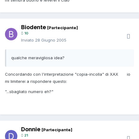
mi sembra buono e leverei il ciao
Biodente
[Partecipante]
10
Inviato
28 Giugno 2005
qualche meravigliosa idea?
Concordando con l'interpretazione "copia-incolla" di XAX
io
mi limiterei a rispondere questo:
"...sbagliato numero eh?"
Donnie
[Partecipante]
21