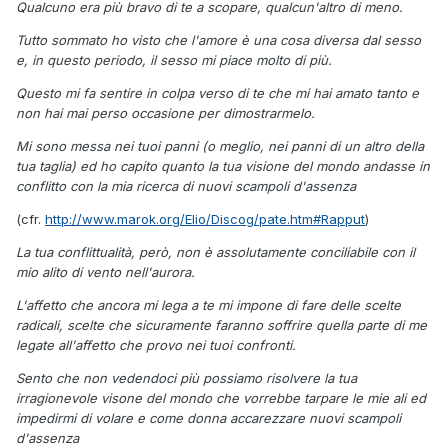
Qualcuno era più bravo di te a scopare, qualcun'altro di meno.
Tutto sommato ho visto che l'amore è una cosa diversa dal sesso
e, in questo periodo, il sesso mi piace molto di più.
Questo mi fa sentire in colpa verso di te che mi hai amato tanto e
non hai mai perso occasione per dimostrarmelo.
Mi sono messa nei tuoi panni (o meglio, nei panni di un altro della
tua taglia) ed ho capito quanto la tua visione del mondo andasse in
conflitto con la mia ricerca di nuovi scampoli d'assenza
(cfr.
http://www.marok.org/Elio/Discog/pate.htm#Rapput
)
La tua conflittualità, però, non è assolutamente conciliabile con il
mio alito di vento nell'aurora.
L'affetto che ancora mi lega a te mi impone di fare delle scelte
radicali, scelte che sicuramente faranno soffrire quella parte di me
legate all'affetto che provo nei tuoi confronti.
Sento che non vedendoci più possiamo risolvere la tua
irragionevole visone del mondo che vorrebbe tarpare le mie ali ed
impedirmi di volare e come donna accarezzare nuovi scampoli
d'assenza