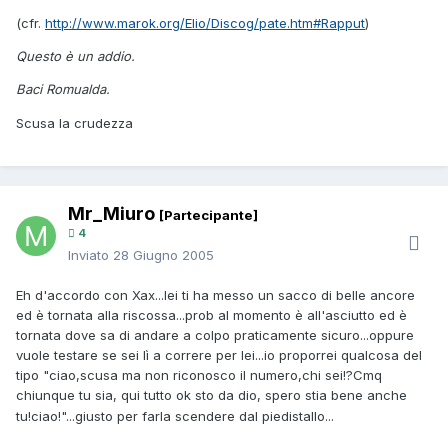
(cfr.
http://www.marok.org/Elio/Discog/pate.htm#Rapput
)
Questo è un addio.
Baci Romualda.
Scusa la crudezza
Mr_Miuro
[Partecipante]
4
Inviato
28 Giugno 2005
Eh d'accordo con Xax...lei ti ha messo un sacco di belle ancore
ed è tornata alla riscossa...prob al momento è all'asciutto ed è
tornata dove sa di andare a colpo praticamente sicuro...oppure
vuole testare se sei lì a correre per lei...io proporrei qualcosa del
tipo "ciao,scusa ma non riconosco il numero,chi sei!?Cmq
chiunque tu sia, qui tutto ok sto da dio, spero stia bene anche
tu!ciao!"...giusto per farla scendere dal piedistallo...