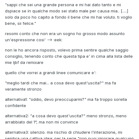
"sappi che sei una grande persona e mi hai dato tanto e mi
dspiace se in qualche modo sei stato male per causa mia.. [.....]
solo da poco ho capito a fondo il bene che mi hai voluto. ti voglio
bene, sii felice."
resomi conto che non era un sogno ho grosso modo assunto
un'espressione cosi' --> :eek:
non le ho ancora risposto, volevo prima sentire qualche saggio
consiglio, tenendo conto che questa tipa e' in cima alla lista delle
mie ljbf da remixare
quello che vorrei a grandi linee comunicare e':
"meglio tardi che mai... a cosa devo quest'uscita?" ma fa
veramente stronzo
alternativa1: "oddio, devo preoccuparmi?" ma fa troppo sorella
confidente
alternativa2: "a cosa devo quest'uscita?" meno stronzo, meno
arrabbiato del 1°, ma non mi convince
alternativa3: silenzio. ma rischio di chiudere l'interazione, mi
sembra una cattiva idea: per la serie "non puoi ignorare qualcuno