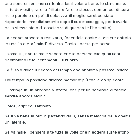
una serie di sentimenti riferiti a lei: il volerle bene, lo stare male,
..., tu dovresti girare la frittata e fare lo stesso, con un po' di cura
nelle parole e un po' di dolcezza (il meglio sarebbe stato
risponderle immediatamente dopo il suo messaggio, per trovarla
nello stesso stato di coscienza di quando te l'ha scritto).
Lo scopo: provare a remixarla, facendole capire di essere entrato
in uno "state-of-mind" diverso. Tanto... persa per persa...
"NomeHB, non fa male sapere che le persone alle quali tieni
ricambiano i tuoi sentimenti... Tutt'altro.
Ed è solo dolce il ricordo del tempo che abbiamo passato insiere.
Col tempo la passione diventa memoria: più facile da spiegare.
Ti stringo in un abbraccio stretto, che per un secondo ci faccia
sentire ancora vicini"
Dolce, criptico, raffinato...
Se ti va bene la remixi partendo da 0, senza memoria della oneitis
unilaterale...
Se va male... penserà a te tutte le volte che rileggerà sul telefono