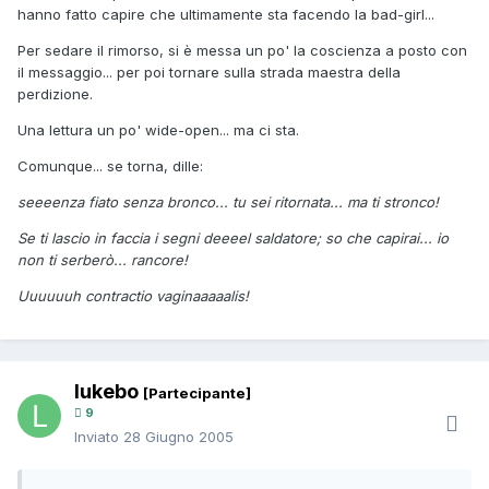
hanno fatto capire che ultimamente sta facendo la bad-girl...
Per sedare il rimorso, si è messa un po' la coscienza a posto con
il messaggio... per poi tornare sulla strada maestra della
perdizione.
Una lettura un po' wide-open... ma ci sta.
Comunque... se torna, dille:
seeeenza fiato senza bronco... tu sei ritornata... ma ti stronco!
Se ti lascio in faccia i segni deeeel saldatore; so che capirai... io
non ti serberò... rancore!
Uuuuuuh contractio vaginaaaaalis!
lukebo
[Partecipante]
9
Inviato
28 Giugno 2005