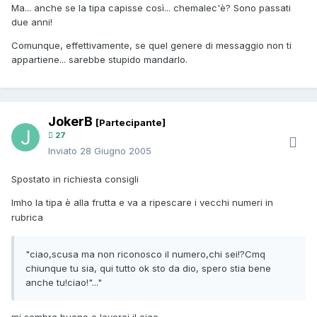
Ma... anche se la tipa capisse così... chemalec'è? Sono passati
due anni!
Comunque, effettivamente, se quel genere di messaggio non ti
appartiene... sarebbe stupido mandarlo.
JokerB
[Partecipante]
27
Inviato
28 Giugno 2005
Spostato in richiesta consigli
Imho la tipa è alla frutta e va a ripescare i vecchi numeri in
rubrica
"ciao,scusa ma non riconosco il numero,chi sei!?Cmq
chiunque tu sia, qui tutto ok sto da dio, spero stia bene
anche tu!ciao!"..."