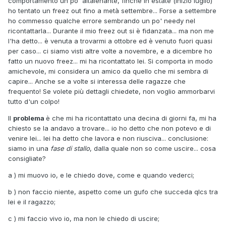
comportamento un po' altalenante, finchè in estate (inizio luglio)
ho tentato un freez out fino a metà settembre... Forse a settembre
ho commesso qualche errore sembrando un po' needy nel
ricontattarla... Durante il mio freez out si è fidanzata... ma non me
l'ha detto... è venuta a trovarmi a ottobre ed è venuto fuori quasi
per caso... ci siamo visti altre volte a novembre, e a dicembre ho
fatto un nuovo freez... mi ha ricontattato lei. Si comporta in modo
amichevole, mi considera un amico da quello che mi sembra di
capire... Anche se a volte si interessa delle ragazze che
frequento! Se volete più dettagli chiedete, non voglio ammorbarvi
tutto d'un colpo!
Il
problema
è che mi ha ricontattato una decina di giorni fa, mi ha
chiesto se la andavo a trovare... io ho detto che non potevo e di
venire lei... lei ha detto che lavora e non riusciva... conclusione:
siamo in una
fase di stallo
, dalla quale non so come uscire... cosa
consigliate?
a ) mi muovo io, e le chiedo dove, come e quando vederci;
b ) non faccio niente, aspetto come un gufo che succeda qlcs tra
lei e il ragazzo;
c ) mi faccio vivo io, ma non le chiedo di uscire;