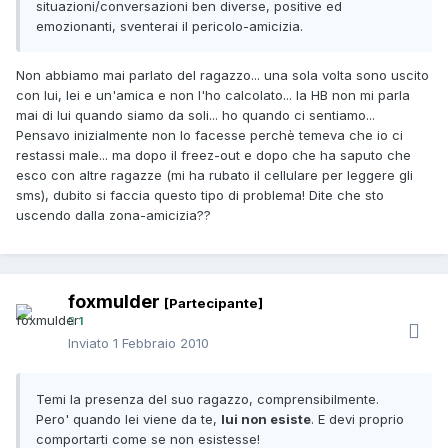
situazioni/conversazioni ben diverse, positive ed
emozionanti, sventerai il pericolo-amicizia.
Non abbiamo mai parlato del ragazzo... una sola volta sono uscito
con lui, lei e un'amica e non l'ho calcolato... la HB non mi parla
mai di lui quando siamo da soli... ho quando ci sentiamo...
Pensavo inizialmente non lo facesse perchè temeva che io ci
restassi male... ma dopo il freez-out e dopo che ha saputo che
esco con altre ragazze (mi ha rubato il cellulare per leggere gli
sms), dubito si faccia questo tipo di problema! Dite che sto
uscendo dalla zona-amicizia??
foxmulder
[Partecipante]
1
Inviato
1 Febbraio 2010
Temi la presenza del suo ragazzo, comprensibilmente.
Pero' quando lei viene da te,
lui non esiste
. E devi proprio
comportarti come se non esistesse!