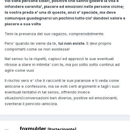
voi siete persone solari, positive che sanno godere la vita e
infondere serenita', piacere ed emozioni nelle persone vicine;
la vostra preda e' una di queste, anzi e' speciale, ma deve
comunque guadagnarsi un pochino tutto cio' dandovi valore e
piacere a sua volta
Temi la presenza del suo ragazzo, comprensibilmente.
Pero' quando lei viene da te,
lui non esiste
. E devi proprio
comportarti come se non esistesse!
Nel senso: tu la rispetti, capisci ed apprezzi le sue eventuali
ritrosie a stare in intimita' con te, ma poi sotto sotto continui ad
agire come vuoi
Il rischio vero e' che ti racconti le sue paranoie e ti veda come
amicone e confessore, ma se eviti certi argomenti e tagli i suoi
eventuali tentativi in tal senso, offrendo invece
situazioni/conversazioni ben diverse, positive ed emozionanti,
sventerai il pericolo-amicizia.
foxmulder
[Partecipante]