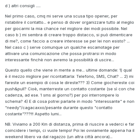
d ) altri consigli .....
Nel primo caso, cmq mi serve una scusa tipo opener, per
ristabilire il contatto... e penso di dover organizzare tutto al meglio
per giocarmi la mia chance nel migliore dei modi possibile. Nel
caso b ) mi sembra di creare troppo distacco, si può dimenticare
di me?, come faccio a creare interesse se per lei non esisto? ...
Nel caso c ) serve comunque un qualche escamotage per
attivare una comunicazione che possa protrarsi in modo
interessante finchè non avremo la possibilità di uscire...
Questo quello che viene in mente a me... ultime domande: 1) qual
è il mezzo migliore per ricontattarla: Telefono, SMS, Chat? ... 2) mi
fareste un esempio di cosa le direste??? 3) Come giochereste coi
push&pull? Cioè, manterreste un contatto costante (se sì con che
cadenza, ad ese. 1 sms al giorno?) per poi interrompere lo
schema? 4) E di cosa potrei parlarle in modo "interessante" e non
"needy"/cagacaxxo/pesante durante questo "contatto
costante"???!!! Aspetto lumi...
NB. Viviamo a 200 Km di distanza, prima di riuscire a vederci e far
coincidere i tempi, ci vuole tempo! Poi lei ovviamente appena ha il
weekend libero va dal ragazzo (un altra città ancora)...