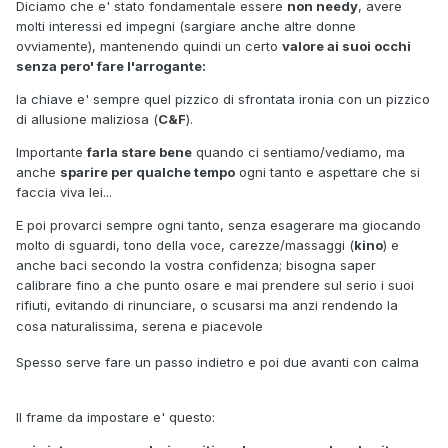
Diciamo che e' stato fondamentale essere
non needy
, avere
molti interessi ed impegni (sargiare anche altre donne
ovviamente), mantenendo quindi un certo
valore ai suoi occhi
senza pero' fare l'arrogante:
la chiave e' sempre quel pizzico di sfrontata ironia con un pizzico
di allusione maliziosa (
C&F
).
Importante
farla stare bene
quando ci sentiamo/vediamo, ma
anche
sparire per qualche tempo
ogni tanto e aspettare che si
faccia viva lei...
E poi provarci sempre ogni tanto, senza esagerare ma giocando
molto di sguardi, tono della voce, carezze/massaggi (
kino
) e
anche baci secondo la vostra confidenza; bisogna saper
calibrare fino a che punto osare e mai prendere sul serio i suoi
rifiuti, evitando di rinunciare, o scusarsi ma anzi rendendo la
cosa naturalissima, serena e piacevole
Spesso serve fare un passo indietro e poi due avanti con calma
Il frame da impostare e' questo: