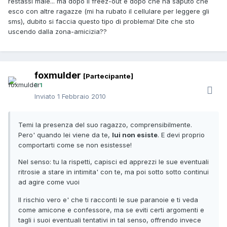
restassi male... ma dopo il freez-out e dopo che ha saputo che
esco con altre ragazze (mi ha rubato il cellulare per leggere gli
sms), dubito si faccia questo tipo di problema! Dite che sto
uscendo dalla zona-amicizia??
foxmulder
[Partecipante]
1
Inviato
1 Febbraio 2010
Temi la presenza del suo ragazzo, comprensibilmente.
Pero' quando lei viene da te,
lui non esiste
. E devi proprio
comportarti come se non esistesse!
Nel senso: tu la rispetti, capisci ed apprezzi le sue eventuali
ritrosie a stare in intimita' con te, ma poi sotto sotto continui
ad agire come vuoi
Il rischio vero e' che ti racconti le sue paranoie e ti veda
come amicone e confessore, ma se eviti certi argomenti e
tagli i suoi eventuali tentativi in tal senso, offrendo invece