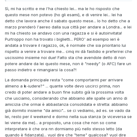
Sì, mi ha scritto e me l'ha chiesto lei... ma le ho risposto che
questo mese non potevo (ho gli esami), e di venire lei... lei ha
detto che lavora anche il sabato questo mese... Io ho detto che a
marzo prenderò l'aereo dalla sua città per andare a Londra... e lei
mi ha chiesto se andavo con una ragazza e si è autoinvitata!
Purtroppo non ha trovato i biglietti... PERO' ad esempio ieri è
andata a trovare il ragazzo, ok, è normale che sia prioritario lui
rispetto a venire a trovare me... cmq mi dà fastidio e preferirei che
uscissimo insieme noi due! Fatto sta che avendole detto di non
potere andare da lei questo mese, non è "needy" (o AFC) fare un
passo indietro e rimangiarsi la cosa?!
La domanda principale resta "come comportarmi per arrivare
almeno a
k
-iudere?" ... quante volte devo uscirci prima, non
credo di poter andare a buon fine subito già la prossima volta
che usciamo, considerando che abbiamo alle spalle un anno di
amicizia che ormai è abbastanza consolidata e stretta: abbiamo
già dormito insieme "da amici"... se ci vediamo, ad es. se vado da
lei, resto per il weekend e dormo nella sua stanza (e viceversa se
lei viene da me)... a proposito, una cosa che non so come
interpretare è che ora nn dormiamo più nello stesso letto (da
quando è fidanzata)... vuol dire che "teme" qualcosa? vuol dire