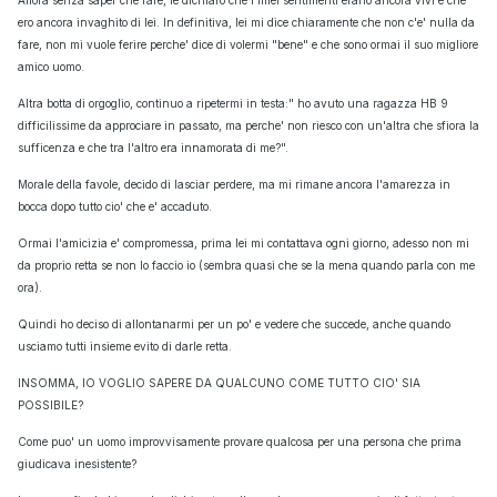
Allora senza saper che fare, le dichiaro che i miei sentimenti erano ancora vivi e che
ero ancora invaghito di lei. In definitiva, lei mi dice chiaramente che non c'e' nulla da
fare, non mi vuole ferire perche' dice di volermi "bene" e che sono ormai il suo migliore
amico uomo.
Altra botta di orgoglio, continuo a ripetermi in testa:" ho avuto una ragazza HB 9
difficilissime da approciare in passato, ma perche' non riesco con un'altra che sfiora la
sufficenza e che tra l'altro era innamorata di me?".
Morale della favole, decido di lasciar perdere, ma mi rimane ancora l'amarezza in
bocca dopo tutto cio' che e' accaduto.
Ormai l'amicizia e' compromessa, prima lei mi contattava ogni giorno, adesso non mi
da proprio retta se non lo faccio io (sembra quasi che se la mena quando parla con me
ora).
Quindi ho deciso di allontanarmi per un po' e vedere che succede, anche quando
usciamo tutti insieme evito di darle retta.
INSOMMA, IO VOGLIO SAPERE DA QUALCUNO COME TUTTO CIO' SIA
POSSIBILE?
Come puo' un uomo improvvisamente provare qualcosa per una persona che prima
giudicava inesistente?