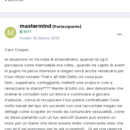
mastermind
[Partecipante]
1077
Inviato
30 Marzo 2010
Caro Cooper,
la situazione nn ha nulla di straordinario, quando la Ug ti
percepiva come inarrivabile era cotta....quando ha capito di averti
in pugno ha perso interesse e magari vorrà anche vendicarsi per
il tuo rifiuto iniziale! That's all folk! Detto ciò cosa puoi
fare....supplicare, corteggiarla, metterti una scopa in culo e
ramazzarle la stanza???? Niente di tutto ciò, devi dimostrarle che
oramai la consideri solo un'amica e cominciare a giocare
d'astuzia....cerca di recuperare il tuo potere contrattuale! Cose
molto banali del tipo sto uscendo con una raccontale magari nei
dettagli come scopate (in modo da comunicare sessualità)...come
se stessi parlando con un tuo amico!!! Questo può essere un
inizio per un Game che deve essere molto convincente visto che
con lei ti sei purtroppo per te già scoperto!!!.....Di ad una ragazza