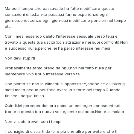
Ma poi il tempo che passava,le ha fatto modificare queste
sensazioni di te.La vita passa,si fanno esperienze ogni
giorno,conoscenze ogni giorno,si modificano pensieri nel tempo
etc.
Con i mesi,essendo calato l'interesse sessuale verso te,si è
trovato a questa tua uscita(con attrazione nei suoi confronti).Non
è successo nulla,perchè lei ha perso interesse nei mesi
Non devi stupirti
Probabilmente,tanto preso da hb8,non hai fatto nulla per
mantenere vivo il suo interesse verso te
Una pianta se non la alimenti si appassisce,anche se all'inizio gli
metti molta acqua per farle avere la scorte nel tempo.Quando
finisce l'acqua,finish
Quindi,lei percependoti ora come un amico,un conoscente,di
fronte a questa tua nuova veste,sente distacco.Non è stimolata
Non vi siete trovati con i tempi
Il consiglio di distrarti da lei è più che altro per evitare che ti