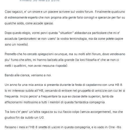
Ciao ragazzi, e' un onore e un piacere scrivere sul vostro forum. Finalmente qualcuno
di estremamente esperto che non propina alla gente falsi consigli e speranze per far su
qualche soldo, come accade spesso.
Dopo questo elogio, vorrei porvi questa "situation" abbastanza particolare che mi e'
accaduta (perdonatemi se non usero' la vostra terminologia, ma da come potete capire
sono un novello).
Premetto che ho cercato spiegazioni ovunque, ma su molti altri forum, dove vendevano
piu' fumo che altro, mi hanno balzato alla grande (la loro filosofia e' che se non ci
metti i quattrini, non avrai nessuna risposta).
Bando alle ciance, veniamo a noi.
Un anno fa una mia amica si presenta durante la festa di capodanno con una HB 8.
Io mi interesso subito all'HB, cercando di entrare nel gruppetto di amicizie con cui lei si
frequenta. Inizio percio' a frequentare la sua ex classe delle superiori, tanto da
affezionarmi moltissimo a tutti i membri di questa fantastica compagnia.
Tra loro c'e' pero' un'altra ragazza su cui faccio colpo (senza accorgermene), ma che
giudico fin da subito un UG.
Passano i mesi e l'HB 8 smette di uscire in questa compagnia, e io vado in One -Itis