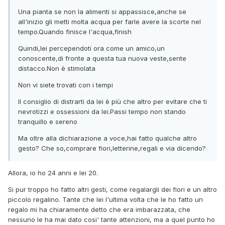
Una pianta se non la alimenti si appassisce,anche se
all'inizio gli metti molta acqua per farle avere la scorte nel
tempo.Quando finisce l'acqua,finish
Quindi,lei percependoti ora come un amico,un
conoscente,di fronte a questa tua nuova veste,sente
distacco.Non è stimolata
Non vi siete trovati con i tempi
Il consiglio di distrarti da lei è più che altro per evitare che ti
nevrotizzi e ossessioni da lei.Passi tempo non stando
tranquillo e sereno
Ma oltre alla dichiarazione a voce,hai fatto qualche altro
gesto? Che so,comprare fiori,letterine,regali e via dicendo?
Allora, io ho 24 anni e lei 20.
Si pur troppo ho fatto altri gesti, come regalargli dei fiori e un altro
piccolo regalino. Tante che lei l'ultima volta che le ho fatto un
regalo mi ha chiaramente detto che era imbarazzata, che
nessuno le ha mai dato cosi' tante attenzioni, ma a quel punto ho