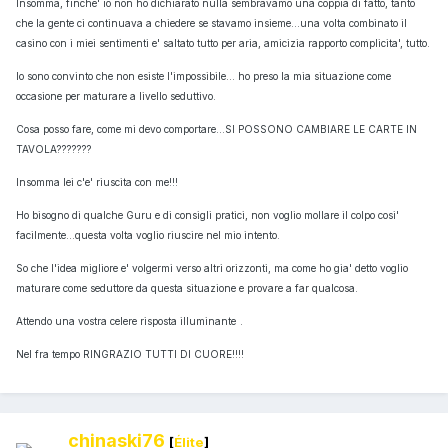
Insomma, finche' io non ho dichiarato nulla sembravamo una coppia di fatto, tanto
che la gente ci continuava a chiedere se stavamo insieme...una volta combinato il
casino con i miei sentimenti e' saltato tutto per aria, amicizia rapporto complicita', tutto.
Io sono convinto che non esiste l'impossibile... ho preso la mia situazione come
occasione per maturare a livello seduttivo.
Cosa posso fare, come mi devo comportare...SI POSSONO CAMBIARE LE CARTE IN
TAVOLA???????
Insomma lei c'e' riuscita con me!!!
Ho bisogno di qualche Guru e di consigli pratici, non voglio mollare il colpo cosi'
facilmente...questa volta voglio riuscire nel mio intento.
So che l'idea migliore e' volgermi verso altri orizzonti, ma come ho gia' detto voglio
maturare come seduttore da questa situazione e provare a far qualcosa.
Attendo una vostra celere risposta illuminante
.
Nel fra tempo RINGRAZIO TUTTI DI CUORE!!!!
chinaski76
[
Élite
]