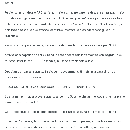
per lei.
Percio' come un degno AFC sa fare, inizio a chiedere pareri a destra e a manca. Inizio
quindi a dialogare sempre di piu' con l'UG, lei sempre piu' presa per me cerca di farsi
notare con vestiti scollati, tanto da prendersi una "sana" influenza. Niente da fare, io
non faccio caso alle sue avance, continuo intestardito a chiedere consigli e aiuti
sull'HB 8.
Passa ancora qualche mese, decido quindi di mettermi il cuore in pace per l'HB8.
Arriviamo a capodanno del 2010 ed io esco ancora con la fantastica compagnia in cui
mi sono inserito per l'HB8 (insomma, mi sono affezionato a loro
).
Decidiamo di passare questo inizio del nuovo anno tutti insieme a casa di uno di
questi ragazzi in Toscana.
E QUI SUCCEDE UNA COSA ASSOLUTAMENTE INASPETTATA.
Stranamente inizio a provare qualcosa per l' UG, tanto che ai miei occhi diventa piano
piano una stupenda HB.
Confuso e stupito, aspetto qualche giorno per far chiarezza sui i miei sentimenti.
Inizio pero' a cedere, lei ormai accantonati i sentimenti per me, mi parla di un ragazzo
della sua universita' di cui si e' invaghita. Io che fino ad allora, non avevo