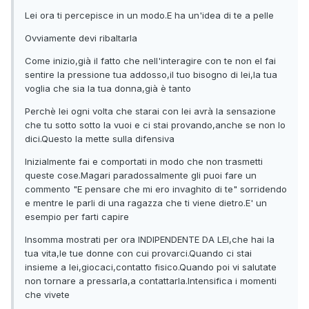
Lei ora ti percepisce in un modo.E ha un'idea di te a pelle
Ovviamente devi ribaltarla
Come inizio,già il fatto che nell'interagire con te non el fai
sentire la pressione tua addosso,il tuo bisogno di lei,la tua
voglia che sia la tua donna,già è tanto
Perchè lei ogni volta che starai con lei avrà la sensazione
che tu sotto sotto la vuoi e ci stai provando,anche se non lo
dici.Questo la mette sulla difensiva
Inizialmente fai e comportati in modo che non trasmetti
queste cose.Magari paradossalmente gli puoi fare un
commento "E pensare che mi ero invaghito di te" sorridendo
e mentre le parli di una ragazza che ti viene dietro.E' un
esempio per farti capire
Insomma mostrati per ora INDIPENDENTE DA LEI,che hai la
tua vita,le tue donne con cui provarci.Quando ci stai
insieme a lei,giocaci,contatto fisico.Quando poi vi salutate
non tornare a pressarla,a contattarla.Intensifica i momenti
che vivete