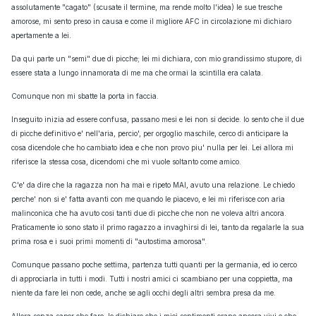
assolutamente "cagato" (scusate il termine, ma rende molto l'idea) le sue tresche
amorose, mi sento preso in causa e come il migliore AFC in circolazione mi dichiaro
apertamente a lei.
Da qui parte un "semi" due di picche; lei mi dichiara, con mio grandissimo stupore, di
essere stata a lungo innamorata di me ma che ormai la scintilla era calata.
Comunque non mi sbatte la porta in faccia.
Inseguito inizia ad essere confusa, passano mesi e lei non si decide. Io sento che il due
di picche definitivo e' nell'aria, percio', per orgoglio maschile, cerco di anticipare la
cosa dicendole che ho cambiato idea e che non provo piu' nulla per lei. Lei allora mi
riferisce la stessa cosa, dicendomi che mi vuole soltanto come amico.
C'e' da dire che la ragazza non ha mai e ripeto MAI, avuto una relazione. Le chiedo
perche' non si e' fatta avanti con me quando le piacevo, e lei mi riferisce con aria
malinconica che ha avuto cosi tanti due di picche che non ne voleva altri ancora.
Praticamente io sono stato il primo ragazzo a invaghirsi di lei, tanto da regalarle la sua
prima rosa e i suoi primi momenti di "autostima amorosa".
Comunque passano poche settima, partenza tutti quanti per la germania, ed io cerco
di approciarla in tutti i modi. Tutti i nostri amici ci scambiano per una coppietta, ma
niente da fare lei non cede, anche se agli occhi degli altri sembra presa da me.