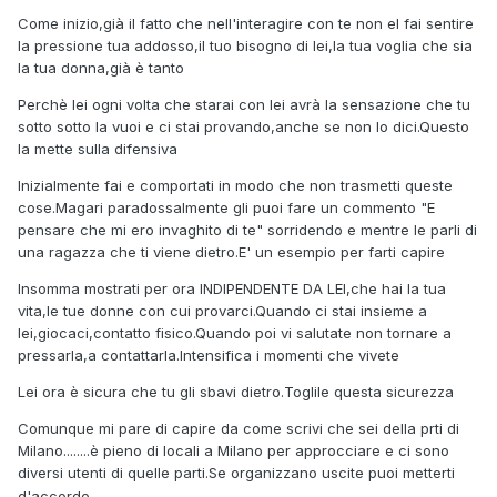
Come inizio,già il fatto che nell'interagire con te non el fai sentire
la pressione tua addosso,il tuo bisogno di lei,la tua voglia che sia
la tua donna,già è tanto
Perchè lei ogni volta che starai con lei avrà la sensazione che tu
sotto sotto la vuoi e ci stai provando,anche se non lo dici.Questo
la mette sulla difensiva
Inizialmente fai e comportati in modo che non trasmetti queste
cose.Magari paradossalmente gli puoi fare un commento "E
pensare che mi ero invaghito di te" sorridendo e mentre le parli di
una ragazza che ti viene dietro.E' un esempio per farti capire
Insomma mostrati per ora INDIPENDENTE DA LEI,che hai la tua
vita,le tue donne con cui provarci.Quando ci stai insieme a
lei,giocaci,contatto fisico.Quando poi vi salutate non tornare a
pressarla,a contattarla.Intensifica i momenti che vivete
Lei ora è sicura che tu gli sbavi dietro.Toglile questa sicurezza
Comunque mi pare di capire da come scrivi che sei della prti di
Milano........è pieno di locali a Milano per approcciare e ci sono
diversi utenti di quelle parti.Se organizzano uscite puoi metterti
d'accordo