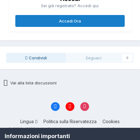
Sei già registrato? Accedi qui.
Accedi Ora
Condividi
Seguaci
0
Vai alla lista discussioni
Lingua
Politica sulla Riservatezza
Cookies
© 2004 - 2026, ItalianSeduction.club — Community sulla Seduzione
numero 1 in Italia
Informazioni importanti