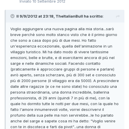
Inviato
10 Settembre 2012
Il 9/9/2012 at 23:18, TheItalianBull ha scritto:
Voglio aggiungere una nuova pagina alla mia storia...sarò
breve perchè sono molto stanco visto che è il primo giorno
che sono a casa dopo più di due mesi. Ho fatto
un'esperienza eccezionale, quella dell'animazione in un
villaggio turistico. Mi ha dato modo di vivere tantissime
emozioni, belle e brutte, e di esercitarmi ancora di più nel
sarge e nelle dinamiche sociali. Facendo contatto
(praticamente è approcciare gruppi di persone e parlare)
avrò aperto, senza scherzare, più di 300 set e conosciuto
più di 2000 persone (il villaggio era da 5000). A prescindere
dalle altre ragazze (e ce ne sono state) ho conosciuto una
persona straordinaria, una donna incredibile, ballerina
professionista, di 29 anni (quindi 7 in più di me), con la
quale ho dormito tutte le notti per due mesi, con la quale ho
fatto l'amore innumerevoli volte, vorrei descrivervi il
profumo della sua pelle ma non servirebbe...le ho parlato
anche del sarge e sapete cosa mi ha detto: "Voglio venire
con te in discoteca e farti da pivot"...una donna di