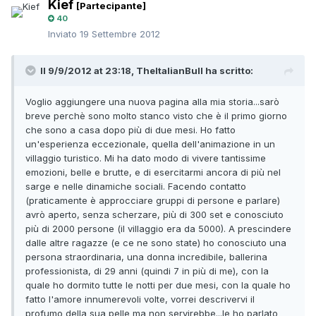
Kief
[Partecipante]
40
Inviato
19 Settembre 2012
Il 9/9/2012 at 23:18, TheItalianBull ha scritto:
Voglio aggiungere una nuova pagina alla mia storia...sarò
breve perchè sono molto stanco visto che è il primo giorno
che sono a casa dopo più di due mesi. Ho fatto
un'esperienza eccezionale, quella dell'animazione in un
villaggio turistico. Mi ha dato modo di vivere tantissime
emozioni, belle e brutte, e di esercitarmi ancora di più nel
sarge e nelle dinamiche sociali. Facendo contatto
(praticamente è approcciare gruppi di persone e parlare)
avrò aperto, senza scherzare, più di 300 set e conosciuto
più di 2000 persone (il villaggio era da 5000). A prescindere
dalle altre ragazze (e ce ne sono state) ho conosciuto una
persona straordinaria, una donna incredibile, ballerina
professionista, di 29 anni (quindi 7 in più di me), con la
quale ho dormito tutte le notti per due mesi, con la quale ho
fatto l'amore innumerevoli volte, vorrei descrivervi il
profumo della sua pelle ma non servirebbe...le ho parlato