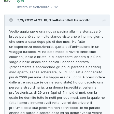
53
Inviato
12 Settembre 2012
Il 9/9/2012 at 23:18, TheItalianBull ha scritto:
Voglio aggiungere una nuova pagina alla mia storia...sarò
breve perchè sono molto stanco visto che è il primo giorno
che sono a casa dopo più di due mesi. Ho fatto
un'esperienza eccezionale, quella dell'animazione in un
villaggio turistico. Mi ha dato modo di vivere tantissime
emozioni, belle e brutte, e di esercitarmi ancora di più nel
sarge e nelle dinamiche sociali. Facendo contatto
(praticamente è approcciare gruppi di persone e parlare)
avrò aperto, senza scherzare, più di 300 set e conosciuto
più di 2000 persone (il villaggio era da 5000). A prescindere
dalle altre ragazze (e ce ne sono state) ho conosciuto una
persona straordinaria, una donna incredibile, ballerina
professionista, di 29 anni (quindi 7 in più di me), con la
quale ho dormito tutte le notti per due mesi, con la quale ho
fatto l'amore innumerevoli volte, vorrei descrivervi il
profumo della sua pelle ma non servirebbe...le ho parlato
anche del sarge e sapete cosa mi ha detto: "Voglio venire