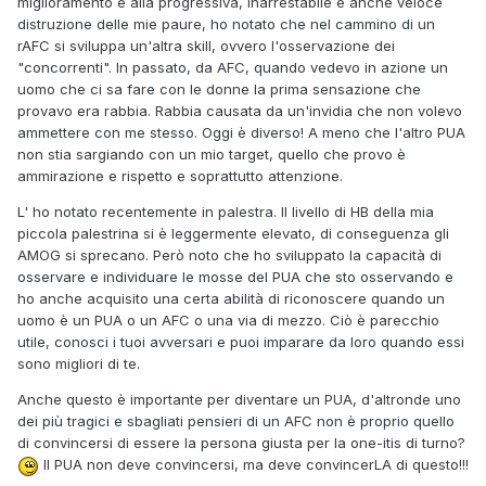
miglioramento e alla progressiva, inarrestabile e anche veloce
distruzione delle mie paure, ho notato che nel cammino di un
rAFC si sviluppa un'altra skill, ovvero l'osservazione dei
"concorrenti". In passato, da AFC, quando vedevo in azione un
uomo che ci sa fare con le donne la prima sensazione che
provavo era rabbia. Rabbia causata da un'invidia che non volevo
ammettere con me stesso. Oggi è diverso! A meno che l'altro PUA
non stia sargiando con un mio target, quello che provo è
ammirazione e rispetto e soprattutto attenzione.
L' ho notato recentemente in palestra. Il livello di HB della mia
piccola palestrina si è leggermente elevato, di conseguenza gli
AMOG si sprecano. Però noto che ho sviluppato la capacità di
osservare e individuare le mosse del PUA che sto osservando e
ho anche acquisito una certa abilità di riconoscere quando un
uomo è un PUA o un AFC o una via di mezzo. Ciò è parecchio
utile, conosci i tuoi avversari e puoi imparare da loro quando essi
sono migliori di te.
Anche questo è importante per diventare un PUA, d'altronde uno
dei più tragici e sbagliati pensieri di un AFC non è proprio quello
di convincersi di essere la persona giusta per la one-itis di turno?
Il PUA non deve convincersi, ma deve convincerLA di questo!!!