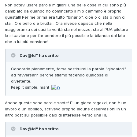
Non potevi usare parole migliori! Una delle cose in cui sono più
cambiato da quando ho cominciato il mio cammino è proprio
questa!!! Per me prima era tutto "binario", cioè o ci sta o non ci
sta... O è bello o è brutta... Ora invece capisco che nella
maggioranza dei casi la verità sta nel mezzo, sta al PUA pilotare
la situazione per far pendere il più possibile la bilancia dal lato
che a lui più conviene!
"Dav@Id" ha scritto:
Concordo pienamente, forse sostituirei la parola "giocatori"
ad "avversari" perchè stiamo facendo qualcosa di
divertente.
Keep it simple, man!
Anche queste sono parole sante! E' un gioco ragazzi, non è un
lavoro o un obbligo, scrivevo proprio alcune osservazioni in un
altro post sul possibile calo di interesse verso una HB.
"Dav@Id" ha scritto: