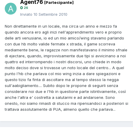
Agent76
[Partecipante]
26
Inviato
10 Settembre 2010
Non direttamente in un locale, ma circa un anno e mezzo fa
quando ancora ero agli inizi nell'apprendimento vero e proprio
delle arti venusiane, io ed un mio amico/wing stavamo parlando
con due hb molto valide fermate x strada, il game scorreva
mediamente bene, le ragazze non manifestavano il minimo sfnale
di ejectare, quando, improvvisamente due tipi si avvicinano a noi
quattro ed interrompendo i nostri discorsi, uno chiede in modo
molto deciso dove si trovasse un noto locale del centro... A quel
punto l'hb che parlava col mio wing inzia a dare spiegazioni e
questo tizio fa finta di ascoltare ma al tempo stesso la negga
sull'aabigliamento.... Subito dopo le propone di seguirli senza
considerare noi due e l'hb in questione parte istintivamente, così
anche l'altra e' costretta a salutarmi e ad andarsene. Sono
onesto, noi siamo rimasti di stucco ma ripensandoci a posteriori si
trattava assolutamente di PUA, almeno quello che parlava...