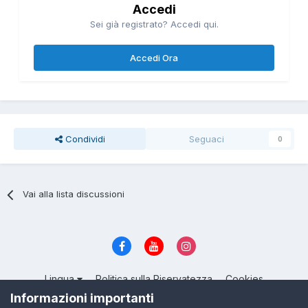
Accedi
Sei già registrato? Accedi qui.
Accedi Ora
Condividi
Seguaci
0
Vai alla lista discussioni
Lingua
Politica sulla Riservatezza
Cookies
© 2004 - 2026, ItalianSeduction.club — Community sulla Seduzione
Informazioni importanti
numero 1 in Italia