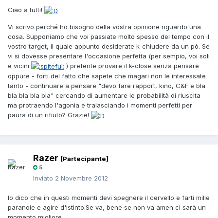
Ciao a tutti!
Vi scrivo perché ho bisogno della vostra opinione riguardo una
cosa. Supponiamo che voi passiate molto spesso del tempo con il
vostro target, il quale appunto desiderate k-chiudere da un pò. Se
vi si dovesse presentare l'occasione perfetta (per sempio, voi soli
e vicini
) preferite provare il k-close senza pensare
oppure - forti del fatto che sapete che magari non le interessate
tanto - continuare a pensare "devo fare rapport, kino, C&F e bla
bla bla bla bla" cercando di aumentare le probabilità di riuscita
ma protraendo l'agonia e tralasciando i momenti perfetti per
paura di un rifiuto? Grazie!
Razer
[Partecipante]
5
Inviato
2 Novembre 2012
Io dico che in questi momenti devi spegnere il cervello e farti mille
paranoie e agire d'istinto.Se va, bene se non va amen ci sarà un
momento migliore