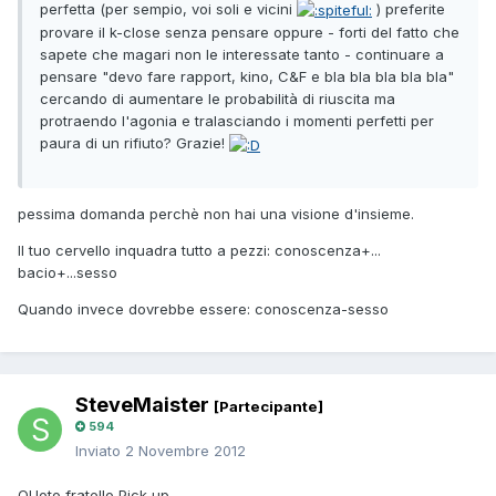
perfetta (per sempio, voi soli e vicini
) preferite
provare il k-close senza pensare oppure - forti del fatto che
sapete che magari non le interessate tanto - continuare a
pensare "devo fare rapport, kino, C&F e bla bla bla bla bla"
cercando di aumentare le probabilità di riuscita ma
protraendo l'agonia e tralasciando i momenti perfetti per
paura di un rifiuto? Grazie!
pessima domanda perchè non hai una visione d'insieme.
Il tuo cervello inquadra tutto a pezzi: conoscenza+...
bacio+...sesso
Quando invece dovrebbe essere: conoscenza-sesso
SteveMaister
[Partecipante]
594
Inviato
2 Novembre 2012
QUoto fratello Pick up.....