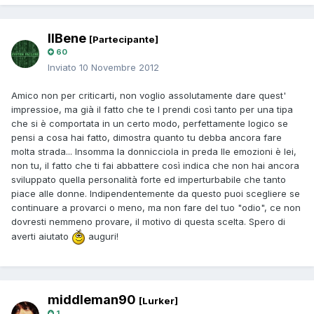
IlBene
[Partecipante]
60
Inviato
10 Novembre 2012
Amico non per criticarti, non voglio assolutamente dare quest'
impressioe, ma già il fatto che te l prendi così tanto per una tipa
che si è comportata in un certo modo, perfettamente logico se
pensi a cosa hai fatto, dimostra quanto tu debba ancora fare
molta strada... Insomma la donnicciola in preda lle emozioni è lei,
non tu, il fatto che ti fai abbattere così indica che non hai ancora
sviluppato quella personalità forte ed imperturbabile che tanto
piace alle donne. Indipendentemente da questo puoi scegliere se
continuare a provarci o meno, ma non fare del tuo "odio", ce non
dovresti nemmeno provare, il motivo di questa scelta. Spero di
averti aiutato
auguri!
middleman90
[Lurker]
1