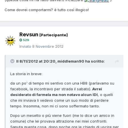
Come dovrei comportarmi? è tutto così illogico!
Revsun
[Partecipante]
529
Inviato
8 Novembre 2012
Il 8/11/2012 at 20:20, middleman90 ha scritto:
La storia in breve:
da un po' di tempo mi sentivo con una HB8 (parlavamo su
facebook, la incontravo per strada il sabato).
Avrei
desiderato di farmela ma non notavo alcun IDI
, o quelli
che mi inviava li vedevo come un suo modo di perdere
tempo. Insomma, non mi ci sono soffermato tanto.
Dopo un mesetto o più viene fuori (me lo dice un amico in
comune) che lei provava attrazione nei miei confronti.
Saputa questa cosa, dopo poche ore le chiedo di uscire per