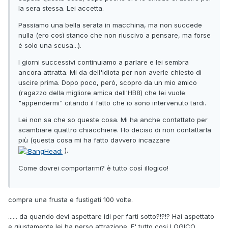
la sera stessa. Lei accetta.
Passiamo una bella serata in macchina, ma non succede
nulla (ero così stanco che non riuscivo a pensare, ma forse
è solo una scusa...).
I giorni successivi continuiamo a parlare e lei sembra
ancora attratta. Mi da dell'idiota per non averle chiesto di
uscire prima. Dopo poco, però, scopro da un mio amico
(ragazzo della migliore amica dell'HB8) che lei vuole
"appendermi" citando il fatto che io sono intervenuto tardi.
Lei non sa che so queste cosa. Mi ha anche contattato per
scambiare quattro chiacchiere. Ho deciso di non contattarla
più (questa cosa mi ha fatto davvero incazzare
).
Come dovrei comportarmi? è tutto così illogico!
compra una frusta e fustigati 100 volte.
...... da quando devi aspettare idi per farti sotto?!?!? Hai aspettato
e giustamente lei ha perso attrazione. E' tutto cosi LOGICO.