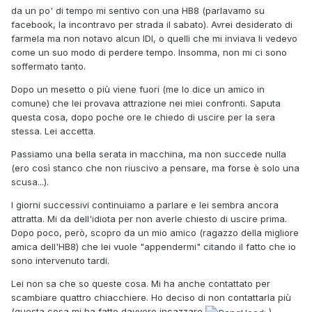
da un po' di tempo mi sentivo con una HB8 (parlavamo su
facebook, la incontravo per strada il sabato). Avrei desiderato di
farmela ma non notavo alcun IDI, o quelli che mi inviava li vedevo
come un suo modo di perdere tempo. Insomma, non mi ci sono
soffermato tanto.
Dopo un mesetto o più viene fuori (me lo dice un amico in
comune) che lei provava attrazione nei miei confronti. Saputa
questa cosa, dopo poche ore le chiedo di uscire per la sera
stessa. Lei accetta.
Passiamo una bella serata in macchina, ma non succede nulla
(ero così stanco che non riuscivo a pensare, ma forse è solo una
scusa...).
I giorni successivi continuiamo a parlare e lei sembra ancora
attratta. Mi da dell'idiota per non averle chiesto di uscire prima.
Dopo poco, però, scopro da un mio amico (ragazzo della migliore
amica dell'HB8) che lei vuole "appendermi" citando il fatto che io
sono intervenuto tardi.
Lei non sa che so queste cosa. Mi ha anche contattato per
scambiare quattro chiacchiere. Ho deciso di non contattarla più
(questa cosa mi ha fatto davvero incazzare
).