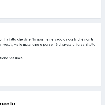
n ha fatto che dirle "Io non me ne vado da qui finchè non ti
 vestiti, via le mutandine e poi se l'è chiavata di forza, il tutto
azione sessuale.
mmento