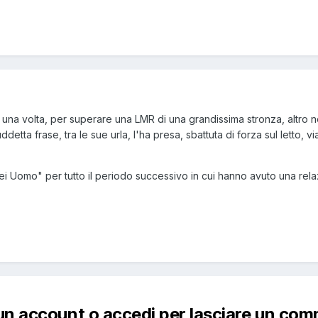
una volta, per superare una LMR di una grandissima stronza, altro no
ta frase, tra le sue urla, l'ha presa, sbattuta di forza sul letto, via i
u sei Uomo" per tutto il periodo successivo in cui hanno avuto una rel
un account o accedi per lasciare un co