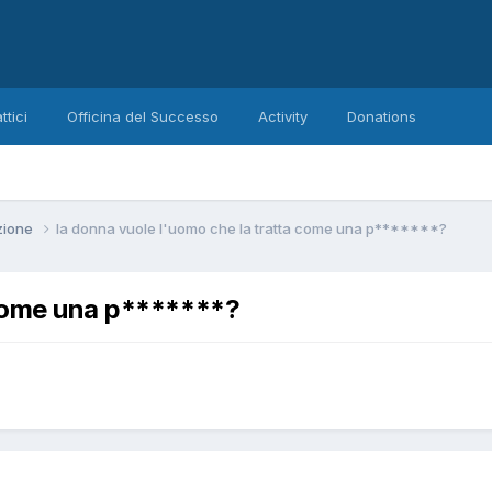
ttici
Officina del Successo
Activity
Donations
zione
la donna vuole l'uomo che la tratta come una p*******?
 come una p*******?