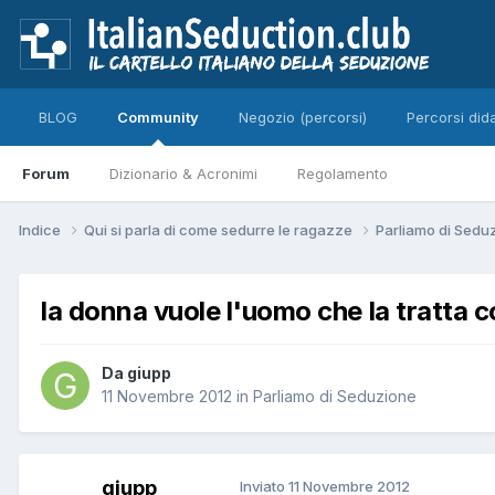
BLOG
Community
Negozio (percorsi)
Percorsi dida
Forum
Dizionario & Acronimi
Regolamento
Indice
Qui si parla di come sedurre le ragazze
Parliamo di Sedu
la donna vuole l'uomo che la tratta
Da giupp
11 Novembre 2012
in
Parliamo di Seduzione
giupp
Inviato
11 Novembre 2012