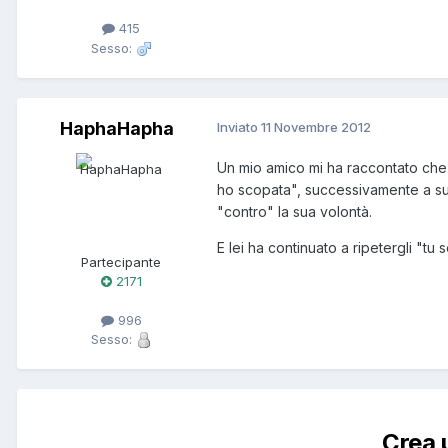
415
Sesso:
HaphaHapha
Inviato
11 Novembre 2012
Un mio amico mi ha raccontato che 
ho scopata", successivamente a suddet
"contro" la sua volontà.
E lei ha continuato a ripetergli "t
Partecipante
2171
996
Sesso:
Crea 