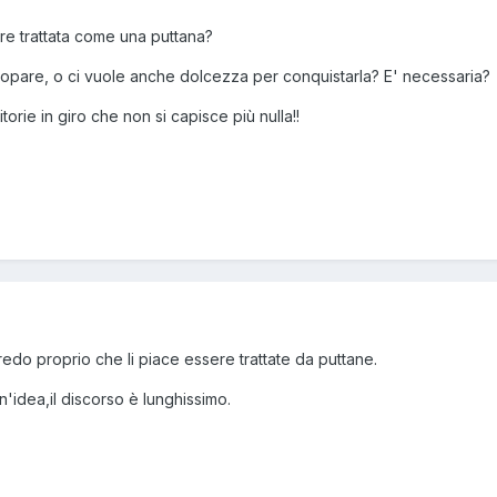
re trattata come una puttana?
copare, o ci vuole anche dolcezza per conquistarla? E' necessaria?
orie in giro che non si capisce più nulla!!
edo proprio che li piace essere trattate da puttane.
un'idea,il discorso è lunghissimo.