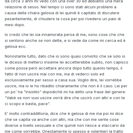
da circa 3 anni mi vedo con una over 30 ed abbiamo una mera
relazione di sesso. Nel tempo ci sono stati alcuni problemi a
causa della chiara gelosia di lei quindi è capitato di discutere
pesantemente, di chiudere la cosa per poi rivedersi un paio di
mesi dopo.
Io credo che lei sia innamorata persa di me, sono cose che che
si sentono anche se non dette, e si vede da come mi cerca ed è
gelosa ecc.
Nonostante tutto, dato che io sono quasi convinto che se solo io
le dicessi di metterci insieme lei accetterebbe subito, non capisco
come possa però accettare ancora dopo tutto questo tempo, il
fatto di non uscire mai con me, ma di vederci solo ed
esclusivamente per sesso a casa sua. Voglio dire, lei vorrebbe
uscire, ma io le ho ribadito chiaramente che non è il caso. Lei per
un po' ha "insistito" dopodichè mi ha detto una frase del genere:
"Vabè se non vuoi uscire vorrà dire che uscirò con altri e con te
ci scopo e basta, pace".
E' molto contraddittoria, dice che è gelosa di me ma poi mi dice
che se capita va anche con altri, ma che con me sente cose
diverse a livello sessuale e che quindi non riesce a staccarsi da
me come vorrebbe. Onestamente io spesso e volentieri la tratto