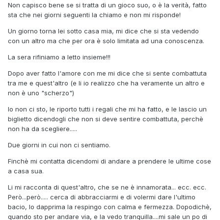
Non capisco bene se si tratta di un gioco suo, o è la verità, fatto
sta che nei giorni seguenti la chiamo e non mi risponde!
Un giorno torna lei sotto casa mia, mi dice che si sta vedendo
con un altro ma che per ora è solo limitata ad una conoscenza.
La sera rifiniamo a letto insieme!!!
Dopo aver fatto l'amore con me mi dice che si sente combattuta
tra me e quest'altro (e li io realizzo che ha veramente un altro e
non è uno "scherzo")
Io non ci sto, le riporto tutti i regali che mi ha fatto, e le lascio un
biglietto dicendogli che non si deve sentire combattuta, perchè
non ha da scegliere.....
Due giorni in cui non ci sentiamo.
Finchè mi contatta dicendomi di andare a prendere le ultime cose
a casa sua.
Li mi racconta di quest'altro, che se ne è innamorata... ecc. ecc.
Però...però..... cerca di abbracciarmi e di volermi dare l'ultimo
bacio, Io dapprima la respingo con calma e fermezza. Dopodichè,
quando sto per andare via, e la vedo tranquilla....mi sale un po di