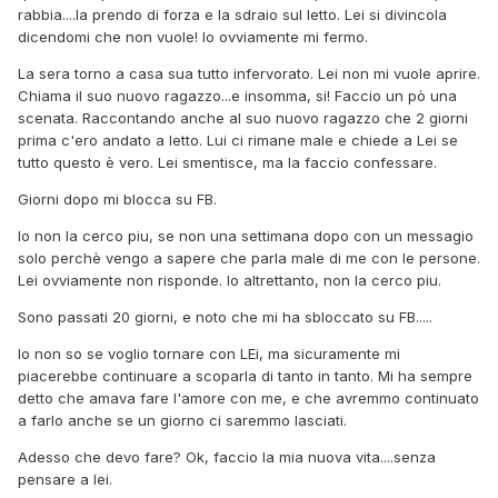
rabbia....la prendo di forza e la sdraio sul letto. Lei si divincola
dicendomi che non vuole! Io ovviamente mi fermo.
La sera torno a casa sua tutto infervorato. Lei non mi vuole aprire.
Chiama il suo nuovo ragazzo...e insomma, si! Faccio un pò una
scenata. Raccontando anche al suo nuovo ragazzo che 2 giorni
prima c'ero andato a letto. Lui ci rimane male e chiede a Lei se
tutto questo è vero. Lei smentisce, ma la faccio confessare.
Giorni dopo mi blocca su FB.
Io non la cerco piu, se non una settimana dopo con un messagio
solo perchè vengo a sapere che parla male di me con le persone.
Lei ovviamente non risponde. Io altrettanto, non la cerco piu.
Sono passati 20 giorni, e noto che mi ha sbloccato su FB.....
Io non so se voglio tornare con LEi, ma sicuramente mi
piacerebbe continuare a scoparla di tanto in tanto. Mi ha sempre
detto che amava fare l'amore con me, e che avremmo continuato
a farlo anche se un giorno ci saremmo lasciati.
Adesso che devo fare? Ok, faccio la mia nuova vita....senza
pensare a lei.