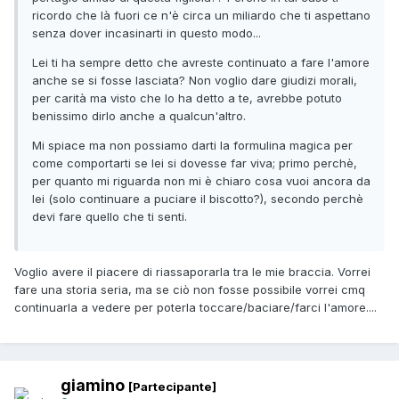
ricordo che là fuori ce n'è circa un miliardo che ti aspettano
senza dover incasinarti in questo modo...
Lei ti ha sempre detto che avreste continuato a fare l'amore
anche se si fosse lasciata? Non voglio dare giudizi morali,
per carità ma visto che lo ha detto a te, avrebbe potuto
benissimo dirlo anche a qualcun'altro.
Mi spiace ma non possiamo darti la formulina magica per
come comportarti se lei si dovesse far viva; primo perchè,
per quanto mi riguarda non mi è chiaro cosa vuoi ancora da
lei (solo continuare a puciare il biscotto?), secondo perchè
devi fare quello che ti senti.
Voglio avere il piacere di riassaporarla tra le mie braccia. Vorrei
fare una storia seria, ma se ciò non fosse possibile vorrei cmq
continuarla a vedere per poterla toccare/baciare/farci l'amore....
giamino
[Partecipante]