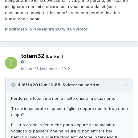
comportarti se lei si dovesse far viva; primo perchè, per quanto
mi riguarda non mi è chiaro cosa vuoi ancora da lei (solo
continuare a puciare il biscotto?), secondo perchè devi fare
quello che ti senti.
Modificato
16 Novembre 2012
da Sviotor
totem32
[Lurker]
1
Inviato
16 Novembre 2012
Il 16/11/2012 at 10:55, Sviotor ha scritto:
Perdonami totem ma non è molto chiara la situazione.
Tu sei innamorato di questa figliola oppure non te frega una
cippa?
E' il tuo orgoglio ferito che parla oppure il tuo membro
voglioso di passera che ha paura di non entrare nel
pertugio umido di questa figliola?? Perchè in tal caso ti