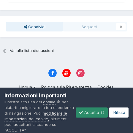
Condividi
Seguaci
0
Vai alla lista discussioni
Lingua
Politica sulla Riservatezza
Cookies
© 2004 - 2026, ItalianSeduction.club — Community sulla Seduzione
Informazioni importanti
numero 1 in Italia
Il nostro sito usa dei
cookie
🍪 per
Powered by Invision Community
aiutarti a migliorare la tua esperienza
Accetta 🍪
Rifiuta
di navigazione. Puoi
modificare le
impostazioni dei cookie,
altrimenti
puoi accettarli cliccando su
"ACCETTA".