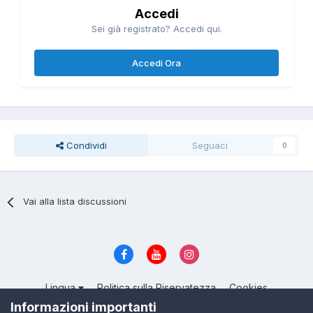
Accedi
Sei già registrato? Accedi qui.
Accedi Ora
Condividi
Seguaci
0
Vai alla lista discussioni
Lingua
Politica sulla Riservatezza
Cookies
© 2004 - 2026, ItalianSeduction.club — Community sulla Seduzione
Informazioni importanti