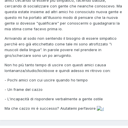
amici cecando di essere più simpatico, facendo battute,
cercando di socializzare con gente che neanche conoscevo. Ma
questa estate insieme ad altri amici ho conosciuto nuova gente e
questo mi ha portato all'illusorio modo di pensare che la nuova
gente si dovesse "qualificare" per conoscermi o guadagnarsi la
mia stima come facevo prima io.
Arrivando al sodo non sentendo il bisogno di essere simpatico
perchè ero già eticchettato come tale mi sono atrofizzato "i
muscoli della lingua". In parole povere nel prendere in
giro/scherzare sono un po arruginito.
Non ho più tanto tempo di uscire con questi amici causa
lontananza/studio/kickboxe e quindi adesso mi ritrovo con:
- Pochi amici con cui uscire quando ho tempo
- Un frame del cazzo
- L'incapacità di rispondere verbalmente a gente ostile
Ma che cazzo mi è successo? Aiutatemi perfavore