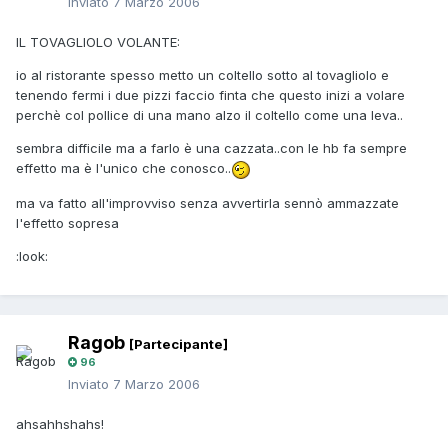
Inviato
7 Marzo 2006
IL TOVAGLIOLO VOLANTE:
io al ristorante spesso metto un coltello sotto al tovagliolo e
tenendo fermi i due pizzi faccio finta che questo inizi a volare
perchè col pollice di una mano alzo il coltello come una leva..
sembra difficile ma a farlo è una cazzata..con le hb fa sempre
effetto ma è l'unico che conosco..
ma va fatto all'improvviso senza avvertirla sennò ammazzate
l'effetto sopresa
:look:
Ragob
[Partecipante]
96
Inviato
7 Marzo 2006
ahsahhshahs!