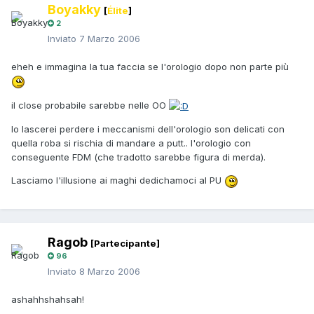
Boyakky
[
Élite
]
2
Inviato
7 Marzo 2006
eheh e immagina la tua faccia se l'orologio dopo non parte più
il close probabile sarebbe nelle OO
Io lascerei perdere i meccanismi dell'orologio son delicati con
quella roba si rischia di mandare a putt.. l'orologio con
conseguente FDM (che tradotto sarebbe figura di merda).
Lasciamo l'illusione ai maghi dedichamoci al PU
Ragob
[Partecipante]
96
Inviato
8 Marzo 2006
ashahhshahsah!