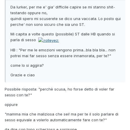
Da lurker, per me e' gia' difficile capire se mi stanno shit-
testando oppure no,
quindi spero mi scuserete se dico una vaccata. Lo posto qui
perche' non sono sicuro che sia uno ST.
Mi capita a volte questo (possibile) ST dalle HB quando si
parla di sesso
HB : "Per me le emozioni vengono prima...bla bla bla... non
potrei mai far sesso senza essere innamorata, per te?"
come lo si aggira?
Grazie e ciao
Possibile risposta: "perchè scusa, ho forse detto di voler far
sesso con te?"
oppure
"mamma mia che maliziosa che sei! ma per te il solo parlare di
sesso equivale a volerlo automaticamente fare con te?"
da dire con tono scherzoso e sorrisone.