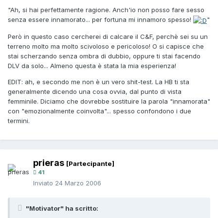
"Ah, si hai perfettamente ragione. Anch'io non posso fare sesso
senza essere innamorato... per fortuna mi innamoro spesso!
"
Però in questo caso cercherei di calcare il C&F, perchè sei su un
terreno molto ma molto scivoloso e pericoloso! O si capisce che
stai scherzando senza ombra di dubbio, oppure ti stai facendo
DLV da solo... Almeno questa è stata la mia esperienza!
EDIT: ah, e secondo me non è un vero shit-test. La HB ti sta
generalmente dicendo una cosa ovvia, dal punto di vista
femminile. Diciamo che dovrebbe sostituire la parola "innamorata"
con "emozionalmente coinvolta"... spesso confondono i due
termini.
prieras
[Partecipante]
41
Inviato
24 Marzo 2006
"Motivator" ha scritto: