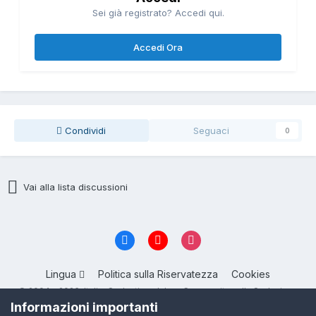
Sei già registrato? Accedi qui.
Accedi Ora
Condividi
Seguaci
0
Vai alla lista discussioni
Lingua
Politica sulla Riservatezza
Cookies
© 2004 - 2026, ItalianSeduction.club — Community sulla Seduzione
numero 1 in Italia
Informazioni importanti