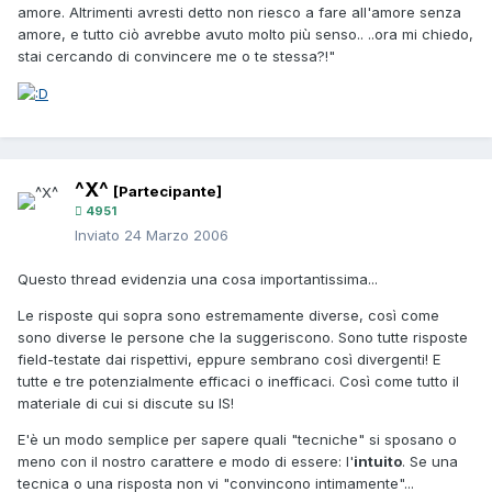
amore. Altrimenti avresti detto non riesco a fare all'amore senza
amore, e tutto ciò avrebbe avuto molto più senso.. ..ora mi chiedo,
stai cercando di convincere me o te stessa?!"
^X^
[Partecipante]
4951
Inviato
24 Marzo 2006
Questo thread evidenzia una cosa importantissima...
Le risposte qui sopra sono estremamente diverse, così come
sono diverse le persone che la suggeriscono. Sono tutte risposte
field-testate dai rispettivi, eppure sembrano così divergenti! E
tutte e tre potenzialmente efficaci o inefficaci. Così come tutto il
materiale di cui si discute su IS!
E'è un modo semplice per sapere quali "tecniche" si sposano o
meno con il nostro carattere e modo di essere: l'
intuito
. Se una
tecnica o una risposta non vi "convincono intimamente"...