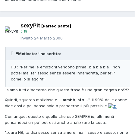
sexyPit
[Partecipante]
15
Inviato
24 Marzo 2006
"Motivator" ha scritto:
HB : "Per me le emozioni vengono prima...bla bla bla... non
potrei mai far sesso senza essere innamorata, per te?"
come lo si aggira?
..siamo tutti d'accordo che questa frase è una gran cagata no!?!?
Quindi, sguardo malizioso e
"..mmhh, si si..
", il 99% delle donne
dice così e poi pensa solo a prenderne il più possibile
..
Comunque, questo è quello che uso SEMPRE io, altrimenti
pensandoci un po' potresti anche analizzare la cosa..
"..cara HB, tu dici sesso senza amore, ma il sesso è sesso, non è