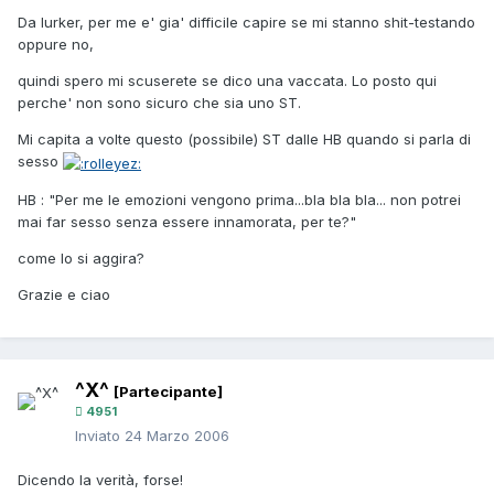
Da lurker, per me e' gia' difficile capire se mi stanno shit-testando
oppure no,
quindi spero mi scuserete se dico una vaccata. Lo posto qui
perche' non sono sicuro che sia uno ST.
Mi capita a volte questo (possibile) ST dalle HB quando si parla di
sesso
HB : "Per me le emozioni vengono prima...bla bla bla... non potrei
mai far sesso senza essere innamorata, per te?"
come lo si aggira?
Grazie e ciao
^X^
[Partecipante]
4951
Inviato
24 Marzo 2006
Dicendo la verità, forse!