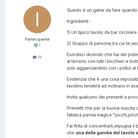
Questo è un game da fare quando si
Ingredienti :
1) Un tipico tavolo da bar circolare
Partecipante
2) Gruppo di persone,tra cui te,sed
1
Esordisci dicendo che hai dei poteri
19
al terreno con tutti i bicchieri e b
solo agganciandolo con i pollici a
Evidenzia che è una cosa impossibile
tavolino tenderà ad inclinarsi in av
Invita qualcuno dei presenti a prov
Premetti che per la buona riuscita 
fatidica parola magica "picchi,picchi
Fai finta di concentrarti,impugna il
che
una delle gambe del tavolo s