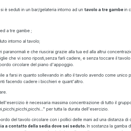
 è seduti in un bar/gelateria intorno ad un
tavolo a tre gambe
in 
 ed a tre gambe ;
uto intorno al tavolo;
 paranormali e che riuscirai grazie alla tua ed alla altrui concentrazi
ottiglie che vi sono riposti,senza farli cadere, e senza toccare il ta
l bordo circolare del piano d'appoggio.
 a farsi in quanto sollevando in alto il tavolo avendo come unico punt
anti facendo cadere i bicchieri e quant'altro.
are.
dell'esercizio è necessaria massima concentrazione di tutto il gruppo,
,picchi,picchi,picchi...." per tutta la durata dell'esercizio.
 bordo del tavolo circolare con i pollici delle mani ad una distanza di
ia a contatto della sedia dove sei seduto.
In sostanza la gamba d