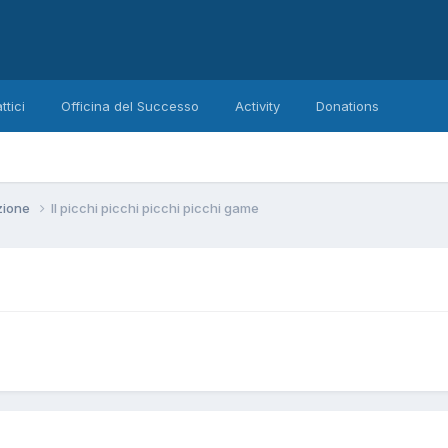
ttici
Officina del Successo
Activity
Donations
zione
Il picchi picchi picchi picchi game