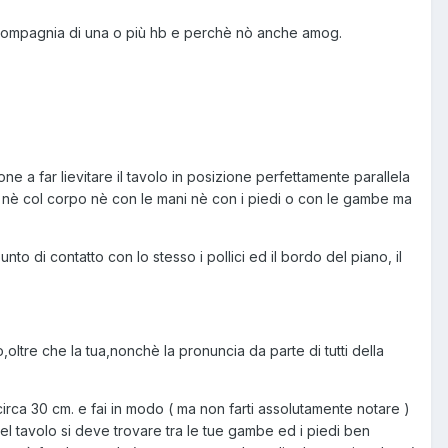
compagnia di una o più hb e perchè nò anche amog.
one a far lievitare il tavolo in posizione perfettamente parallela
volo nè col corpo nè con le mani nè con i piedi o con le gambe ma
o di contatto con lo stesso i pollici ed il bordo del piano, il
oltre che la tua,nonchè la pronuncia da parte di tutti della
 circa 30 cm. e fai in modo ( ma non farti assolutamente notare )
el tavolo si deve trovare tra le tue gambe ed i piedi ben