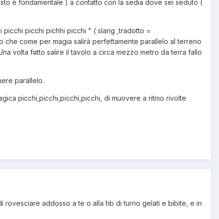
questo è fondamentale ) a contatto con la sedia dove sei seduto (
icchi picchi pichhi picchi " ( slang ,tradotto =
olo che come per magia salirà perfettamente parallelo al terreno
Una volta fatto salire il tavolo a circa mezzo metro da terra fallo
ere parallelo.
ca picchi,picchi,picchi,picchi, di muovere a ritmo rivolte
i rovesciare addosso a te o alla hb di turno gelati e bibite, e in