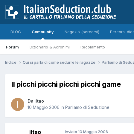
BLOG
Community
Negozio (percorsi)
Percorsi dida
Forum
Dizionario & Acronimi
Regolamento
Indice
Qui si parla di come sedurre le ragazze
Parliamo di Sedu
Il picchi picchi picchi picchi game
Da iltao
10 Maggio 2006
in
Parliamo di Seduzione
iltao
Inviato
10 Maggio 2006