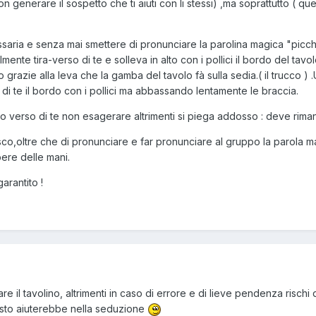
on generare il sospetto che ti aiuti con li stessi) ,ma soprattutto ( 
ria e senza mai smettere di pronunciare la parolina magica "picchi p
te tira-verso di te e solleva in alto con i pollici il bordo del tav
grazie alla leva che la gamba del tavolo fà sulla sedia.( il trucco ) .
di te il bordo con i pollici ma abbassando lentamente le braccia.
o verso di te non esagerare altrimenti si piega addosso : deve riman
,oltre che di pronunciare e far pronunciare al gruppo la parola magi
ibere delle mani.
arantito !
 il tavolino, altrimenti in caso di errore e di lieve pendenza rischi d
esto aiuterebbe nella seduzione