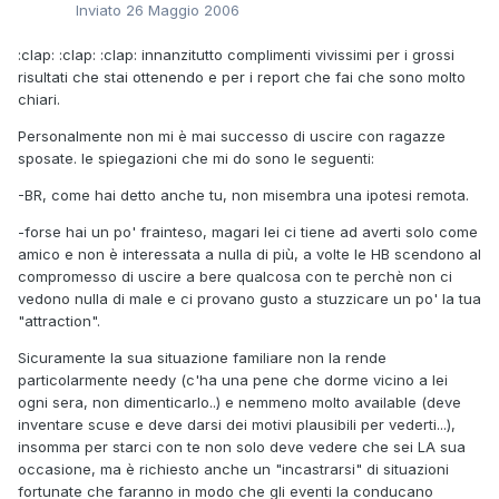
Inviato
26 Maggio 2006
:clap: :clap: :clap: innanzitutto complimenti vivissimi per i grossi
risultati che stai ottenendo e per i report che fai che sono molto
chiari.
Personalmente non mi è mai successo di uscire con ragazze
sposate. le spiegazioni che mi do sono le seguenti:
-BR, come hai detto anche tu, non misembra una ipotesi remota.
-forse hai un po' frainteso, magari lei ci tiene ad averti solo come
amico e non è interessata a nulla di più, a volte le HB scendono al
compromesso di uscire a bere qualcosa con te perchè non ci
vedono nulla di male e ci provano gusto a stuzzicare un po' la tua
"attraction".
Sicuramente la sua situazione familiare non la rende
particolarmente needy (c'ha una pene che dorme vicino a lei
ogni sera, non dimenticarlo..) e nemmeno molto available (deve
inventare scuse e deve darsi dei motivi plausibili per vederti...),
insomma per starci con te non solo deve vedere che sei LA sua
occasione, ma è richiesto anche un "incastrarsi" di situazioni
fortunate che faranno in modo che gli eventi la conducano