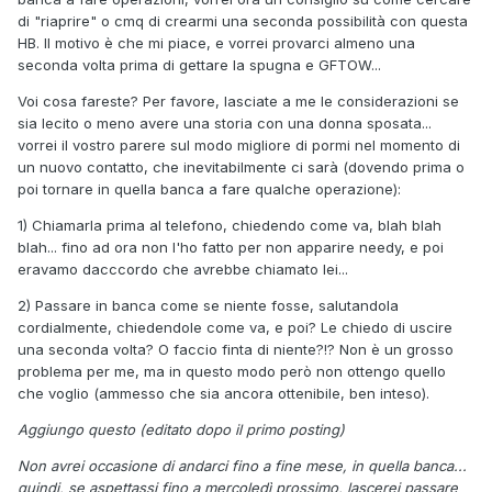
di "riaprire" o cmq di crearmi una seconda possibilità con questa
HB. Il motivo è che mi piace, e vorrei provarci almeno una
seconda volta prima di gettare la spugna e GFTOW...
Voi cosa fareste? Per favore, lasciate a me le considerazioni se
sia lecito o meno avere una storia con una donna sposata...
vorrei il vostro parere sul modo migliore di pormi nel momento di
un nuovo contatto, che inevitabilmente ci sarà (dovendo prima o
poi tornare in quella banca a fare qualche operazione):
1) Chiamarla prima al telefono, chiedendo come va, blah blah
blah... fino ad ora non l'ho fatto per non apparire needy, e poi
eravamo dacccordo che avrebbe chiamato lei...
2) Passare in banca come se niente fosse, salutandola
cordialmente, chiedendole come va, e poi? Le chiedo di uscire
una seconda volta? O faccio finta di niente?!? Non è un grosso
problema per me, ma in questo modo però non ottengo quello
che voglio (ammesso che sia ancora ottenibile, ben inteso).
Aggiungo questo (editato dopo il primo posting)
Non avrei occasione di andarci fino a fine mese, in quella banca...
quindi, se aspettassi fino a mercoledì prossimo, lascerei passare