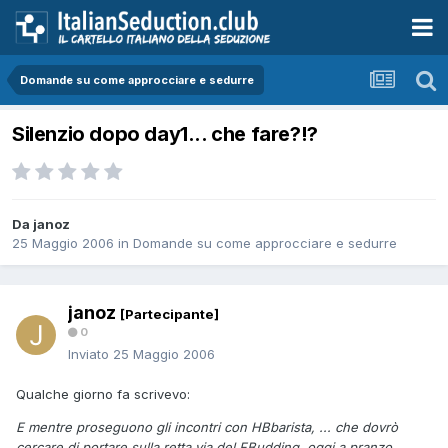
Domande su come approcciare e sedurre
Silenzio dopo day1... che fare?!?
Da janoz
25 Maggio 2006
in
Domande su come approcciare e sedurre
janoz
[Partecipante]
0
Inviato
25 Maggio 2006
Qualche giorno fa scrivevo:
E mentre proseguono gli incontri con HBbarista, ... che dovrò
cercare di portare sulla retta via del FBudding, oggi a pranzo