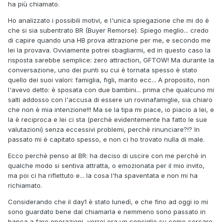
ha più chiamato.
Ho analizzato i possibili motivi, e l'unica spiegazione che mi do è
che si sia subentrato BR (Buyer Remorse). Spiego meglio... credo
di capire quando una HB prova attrazione per me, e secondo me
lei la provava. Ovviamente potrei sbagliarmi, ed in questo caso la
risposta sarebbe semplice: zero attraction, GFTOW! Ma durante la
conversazione, uno dei punti su cui è tornata spesso è stato
quello dei suoi valori: famiglia, figli, marito ecc... A proposito, non
l'avevo detto: è sposata con due bambini... prima che qualcuno mi
salti addosso con l'accusa di essere un rovinafamiglie, sia chiaro
che non è mia intenzione!!! Ma se la tipa mi piace, io piacio a lei, e
la è reciproca e lei ci sta (perchè evidentemente ha fatto le sue
valutazioni) senza eccessivi problemi, perchè rinunciare?!? In
passato mi è capitato spesso, e non ci ho trovato nulla di male.
Ecco perchè penso al BR: ha deciso di uscire con me perchè in
qualche modo si sentiva attratta, o emozionata per il mio invito,
ma poi ci ha riflettuto e... la cosa l'ha spaventata e non mi ha
richiamato.
Considerando che il day1 è stato lunedì, e che fino ad oggi io mi
sono guardato bene dal chiamarla e nemmeno sono passato in
banca a fare operazioni, vorrei ora un consiglio su come cercare