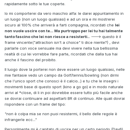
rapidamente sotto le tue coperte.
Io mi comporterei da vero maschio alfa: le darei appuntamento in
un luogo (non un luogo qualsiasi) e ad un ora e mi mostrerei
sicuro al 100% che arriverà a farti compagnia, ricordati che
lei
non vuole uscire con te... Ma purtroppo per lei tu hai talmente
tanto fascino che lei non riesce a resisterti..
---> questo è il
frame vincente("attraction isn't a choice" ti dice niente?) , devi
parlarle con voce sensuale ma devi vivere nella tua bellissima
realtà di cui lei vorrebbe fare parte, ricordati che dalla tua hai
anche il fascino del proibito.
Il luogo dove la porterei non deve essere un luogo qualsiasi, nelle
mie fantasie vedo un campo da Golf/tennis/bowling (non dirmi
che l'unico sport che conosci è il calcio...) e tu che le insegni i
movimenti base di questo sport (kino a go go) e in modo naturale
arrivi al *close, di li in poi dovrebbe essere tutto più facile anche
se dovrai continuare ad aspettarti BR di continuo. Alle quali dovrai
rispondere con un frame del tipo:
"non è colpa mia se non puoi resistermi, il bello delle regole è
infrangerle ecc..."
Personlmente mi è capitato di uscire per un certo periodo (Day6)