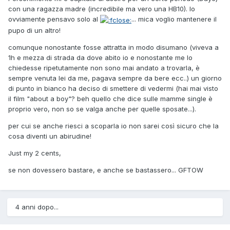
con una ragazza madre (incredibile ma vero una HB10). Io
ovviamente pensavo solo al
... mica voglio mantenere il
pupo di un altro!
comunque nonostante fosse attratta in modo disumano (viveva a
1h e mezza di strada da dove abito io e nonostante me lo
chiedesse ripetutamente non sono mai andato a trovarla, è
sempre venuta lei da me, pagava sempre da bere ecc..) un giorno
di punto in bianco ha deciso di smettere di vedermi (hai mai visto
il film "about a boy"? beh quello che dice sulle mamme single è
proprio vero, non so se valga anche per quelle sposate...).
per cui se anche riesci a scoparla io non sarei così sicuro che la
cosa diventi un abirudine!
Just my 2 cents,
se non dovessero bastare, e anche se bastassero... GFTOW
4 anni dopo...