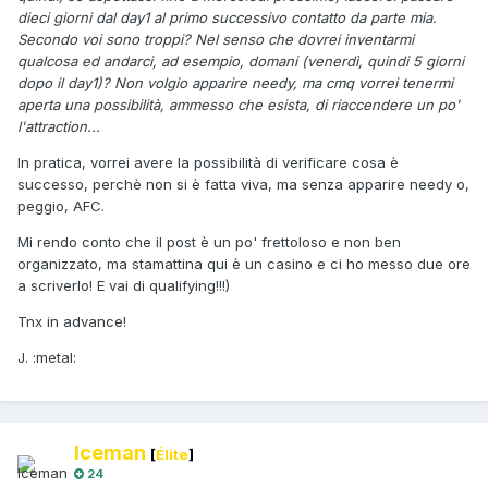
dieci giorni dal day1 al primo successivo contatto da parte mia.
Secondo voi sono troppi? Nel senso che dovrei inventarmi
qualcosa ed andarci, ad esempio, domani (venerdì, quindi 5 giorni
dopo il day1)? Non volgio apparire needy, ma cmq vorrei tenermi
aperta una possibilità, ammesso che esista, di riaccendere un po'
l'attraction...
In pratica, vorrei avere la possibilità di verificare cosa è
successo, perchè non si è fatta viva, ma senza apparire needy o,
peggio, AFC.
Mi rendo conto che il post è un po' frettoloso e non ben
organizzato, ma stamattina qui è un casino e ci ho messo due ore
a scriverlo! E vai di qualifying!!!)
Tnx in advance!
J. :metal:
Iceman
[
Élite
]
24