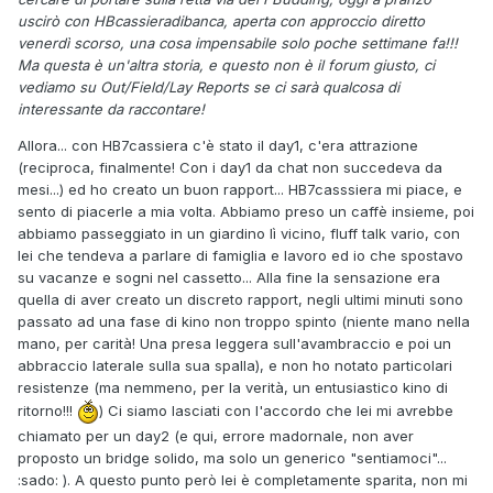
uscirò con HBcassieradibanca, aperta con approccio diretto
venerdì scorso, una cosa impensabile solo poche settimane fa!!!
Ma questa è un'altra storia, e questo non è il forum giusto, ci
vediamo su Out/Field/Lay Reports se ci sarà qualcosa di
interessante da raccontare!
Allora... con HB7cassiera c'è stato il day1, c'era attrazione
(reciproca, finalmente! Con i day1 da chat non succedeva da
mesi...) ed ho creato un buon rapport... HB7casssiera mi piace, e
sento di piacerle a mia volta. Abbiamo preso un caffè insieme, poi
abbiamo passeggiato in un giardino lì vicino, fluff talk vario, con
lei che tendeva a parlare di famiglia e lavoro ed io che spostavo
su vacanze e sogni nel cassetto... Alla fine la sensazione era
quella di aver creato un discreto rapport, negli ultimi minuti sono
passato ad una fase di kino non troppo spinto (niente mano nella
mano, per carità! Una presa leggera sull'avambraccio e poi un
abbraccio laterale sulla sua spalla), e non ho notato particolari
resistenze (ma nemmeno, per la verità, un entusiastico kino di
ritorno!!!
) Ci siamo lasciati con l'accordo che lei mi avrebbe
chiamato per un day2 (e qui, errore madornale, non aver
proposto un bridge solido, ma solo un generico "sentiamoci"...
:sado: ). A questo punto però lei è completamente sparita, non mi