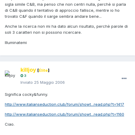
sigla simile C&B, ma penso che non centri nulla, perchè si parla
di C&B quando il tentativo di approccio fallisce, mentre io ho
trovato C&F quando il sarge sembra andare bene...
Anche la ricerca non mi ha dato alcun risultato, perchè parole di
soli 3 caratteri non si possono ricercare.
Illuminatemi
killjoy
[
Élite
]
3
Inviato
25 Maggio 2006
Significa cocky&funny.
http://www.italianseduction.club/forum/showt...read.php?t=1417
http://www.italianseduction.club/forum/showt...read.php?t=1160
Ciao.