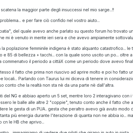
scatena la maggior parte degli insuccessi nel mio sarge...!!
 problema... e per fare ciò confido nel vostro aiuto...
patia", del quale avevo anche parlato su questo forum ho trovato una
e mi è venuto in mente ieri sera e che avevo ampiamente sottovalut
n la poplazione femminile indigena è stato alquanto catastrofico... l
 e 85 di bellezza + tacchi... con la quale sono uscito un po... oltre 
 casa commenatvo il periodo a cittàX come un periodo dove avevo fina
sso il fatto che prima non riuscivo ad aprire molto e poi ho fatto una
e locali... Parlando con Taurus lui mi diceva di tenere in considerazio
so conto che la realtà non sta nè da una parte nè dall'altra.
nti del NG e abbiao aperto un 5 set, mentre loro 2 interagivano con i
ssero le balle alle altre 2 "coppie", tenuto conto anche il fatto che
re le gesta di un PUA.. gesta che peraltro avevo già avuto modo di 
a tanta più energia durante l'iterazione di quanta non ne abbia io...
o cn le HB che aprivo...
tro... immaginiamo di vedere due piloti che girano in auto in pista...