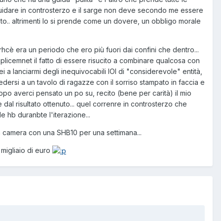
a guidare in controsterzo e il sarge non deve secondo me essere
to.. altrimenti lo si prende come un dovere, un obbligo morale
hcè era un periodo che ero più fuori dai confini che dentro...
mplicemnet il fatto di essere risucito a combinare qualcosa con
i a lanciarmi degli inequivocabili IOI di "considerevole" entità,
edersi a un tavolo di ragazze con il sorriso stampato in faccia e
dopo averci pensato un po su, recito (bene per carità) il mio
dal risultato ottenuto... quel correnre in controsterzo che
e hb duranbte l'iterazione...
in camera con una SHB10 per una settimana...
migliaio di euro