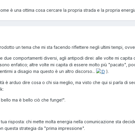
ome è una ottima cosa cercare la propria strada e la propria energ
trodotto un tema che mi sta facendo riflettere negli ultimi tempi, ov
due comportamenti diversi, agli antipodi direi: alle volte mi capita 
sono enfatico; altre volte mi capita di essere molto più "pacato", poch
tirmi a disagio ma questo è un altro discorso...
).
alità è arduo dire cosa o chi sia meglio, ma visto che qui si parla di 
k:
 bello ma è bello ciò che funge!".
 tua risposta: chi mette molta energia nella comunicazione sta decide
on questa strategia da "prima impressione".