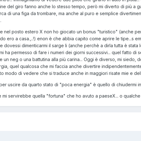
a fine del giro fanno anche lo stesso tempo, però mi diverto di più 
erca di una figa da trombare, ma anche al puro e semplice divertimen
.
e nel posto estero X non ho giocato un bonus "turistico" (anche per
do ero a casa.,..!) enon è che abbia capito come aprire le tipe...s e
ovessi dimenticarmi il sarge li (anche perchè a dirla tutta è stata le
 ha permesso di fare i numeri dei giorni successivi... quel fatto di s
e un neg o una battutina alla più carina... Oggi è diverso, mi siedo, 
rgia, quel qualcosa che mi faccia anche divertire indipendentemente 
uto modo di vedere che si traduce anche in maggiori risate mie e dell
per uscire da quarto stato di "poca energia" è quello di chiudermi 
 mi servirebbe quella "fortuna" che ho avuto a paeseX... o qualche 