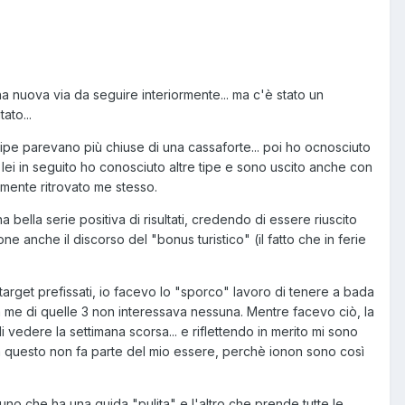
 nuova via da seguire interiormente... ma c'è stato un
ato...
e tipe parevano più chiuse di una cassaforte... poi ho ocnosciuto
a lei in seguito ho conosciuto altre tipe e sono uscito anche con
lmente ritrovato me stesso.
 bella serie positiva di risultati, credendo di essere riuscito
ne anche il discorso del "bonus turistico" (il fatto che in ferie
 target prefissati, io facevo lo "sporco" lavoro di tenere a bada
 a me di quelle 3 non interessava nessuna. Mentre facevo ciò, la
vedere la settimana scorsa... e riflettendo in merito mi sono
 ma questo non fa parte del mio essere, perchè ionon sono così
 uno che ha una guida "pulita" e l'altro che prende tutte le