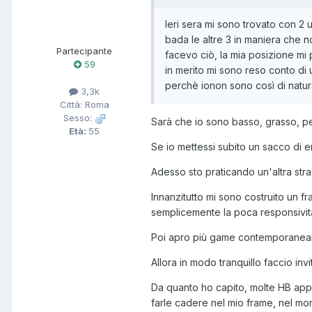
Ieri sera mi sono trovato con 2 
bada le altre 3 in maniera che n
Partecipante
facevo ciò, la mia posizione mi 
59
in merito mi sono reso conto di 
perchè ionon sono così di natura
3,3k
Città: Roma
Sesso:
Sarà che io sono basso, grasso, pel
Età:
55
Se io mettessi subito un sacco di e
Adesso sto praticando un'altra strad
Innanzitutto mi sono costruito un f
semplicemente la poca responsività
Poi apro più game contemporaneame
Allora in modo tranquillo faccio inv
Da quanto ho capito, molte HB app
farle cadere nel mio frame, nel mo