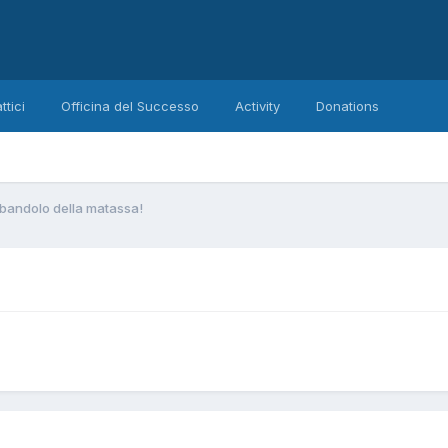
ttici
Officina del Successo
Activity
Donations
l bandolo della matassa!