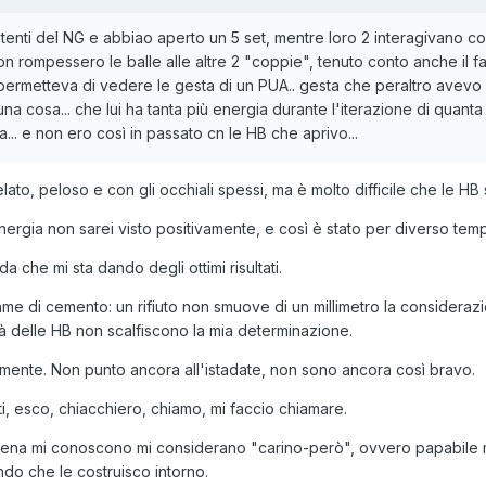
utenti del NG e abbiao aperto un 5 set, mentre loro 2 interagivano con
on rompessero le balle alle altre 2 "coppie", tenuto conto anche il 
permetteva di vedere le gesta di un PUA.. gesta che peraltro avevo g
una cosa... che lui ha tanta più energia durante l'iterazione di quant
... e non ero così in passato cn le HB che aprivo...
ato, peloso e con gli occhiali spessi, ma è molto difficile che le H
nergia non sarei visto positivamente, e così è stato per diverso tem
a che mi sta dando degli ottimi risultati.
rame di cemento: un rifiuto non smuove di un millimetro la consideraz
 delle HB non scalfiscono la mia determinazione.
nte. Non punto ancora all'istadate, non sono ancora così bravo.
iti, esco, chiacchiero, chiamo, mi faccio chiamare.
ena mi conoscono mi considerano "carino-però", ovvero papabile ma
ndo che le costruisco intorno.