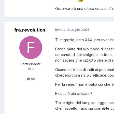
Osservare è una ottima cosa così c
fra.revolution
Inviato
12 Luglio 2006
Ti ringrazio, caro XAX, per aver in
Fanno parte del mio modo di essere 
cercando di coinvolgerle, le fisso, 
non sapere che c@XXo dire e di sen
Partecipante
0
Quando si tratta di tratti di person
chiedersi cosa sia più efficace. :loo
56
Per la serie: "non è bello ciò che è
E cosa è più efficace?
Tra le righe del tuo post leggo una
che l'aspetto fisico sia coerente c