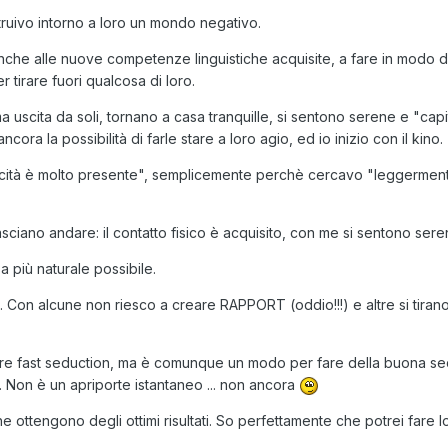
ruivo intorno a loro un mondo negativo.
che alle nuove competenze linguistiche acquisite, a fare in modo di 
r tirare fuori qualcosa di loro.
a uscita da soli, tornano a casa tranquille, si sentono serene e "capi
ra la possibilità di farle stare a loro agio, ed io inizio con il kino.
sicità è molto presente", semplicemente perchè cercavo "leggermente
asciano andare: il contatto fisico è acquisito, con me si sentono se
a più naturale possibile.
 Con alcune non riesco a creare RAPPORT (oddio!!!) e altre si tiran
 fast seduction, ma è comunque un modo per fare della buona seduzi
si. Non è un apriporte istantaneo ... non ancora
e ottengono degli ottimi risultati. So perfettamente che potrei fare 