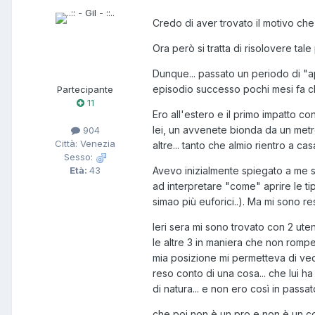
Credo di aver trovato il motivo che 
Ora però si tratta di risolovere tale
Dunque... passato un periodo di "a
episodio successo pochi mesi fa ch
Partecipante
11
Ero all'estero e il primo impatto co
lei, un avvenete bionda da un metro
904
Città: Venezia
altre... tanto che almio rientro a
Sesso:
Avevo inizialmente spiegato a me ste
Età:
43
ad interpretare "come" aprire le tip
simao più euforici..). Ma mi sono re
Ieri sera mi sono trovato con 2 ute
le altre 3 in maniera che non rompe
mia posizione mi permetteva di vede
reso conto di una cosa... che lui h
di natura... e non ero così in passat
che poi non è un pro e non è un con