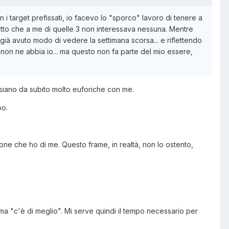
 i target prefissati, io facevo lo "sporco" lavoro di tenere a
fatto che a me di quelle 3 non interessava nessuna. Mentre
ià avuto modo di vedere la settimana scorsa... e riflettendo
a non ne abbia io... ma questo non fa parte del mio essere,
B siano da subito molto euforiche con me.
po.
ione che ho di me. Questo frame, in realtà, non lo ostento,
 "c'è di meglio". Mi serve quindi il tempo necessario per