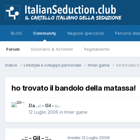
BLOG
Community
Negozio (percorsi)
Percorsi dida
Forum
Dizionario & Acronimi
Regolamento
Indice
Lifestyle e sviluppo personale
Inner game
ho trovato i
ho trovato il bandolo della matassa!
Da ..:: - Gil - ::..
12 Luglio 2006
in
Inner game
..:: - Gil - ::..
Inviato
12 Luglio 2006