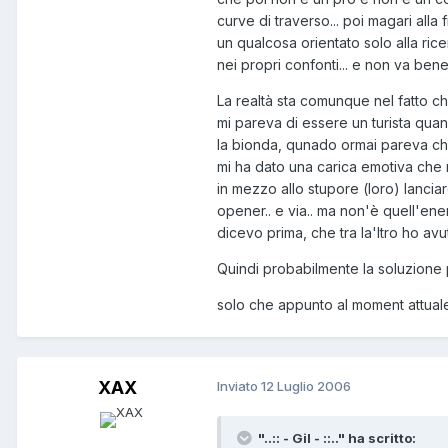
curve di traverso... poi magari all
un qualcosa orientato solo alla ric
nei propri confonti... e non va bene
La realtà sta comunque nel fatto ch
mi pareva di essere un turista quan
la bionda, qunado ormai pareva che d
mi ha dato una carica emotiva che mi
in mezzo allo stupore (loro) lanciar
opener.. e via.. ma non'è quell'ene
dicevo prima, che tra la'ltro ho av
Quindi probabilmente la soluzione 
solo che appunto al moment attuale
XAX
Inviato
12 Luglio 2006
"..:: - Gil - ::.." ha scritto: