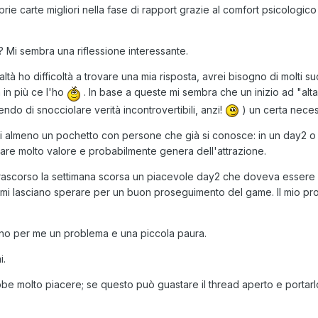
rie carte migliori nella fase di rapport grazie al comfort psicologico
a? Mi sembra una riflessione interessante.
tà ho difficoltà a trovare una mia risposta, avrei bisogno di molti succ
in più ce l'ho
. In base a queste mi sembra che un inizio ad "alt
do di snocciolare verità incontrovertibili, anzi!
) un certa neces
 almeno un pochetto con persone che già si conosce: in un day2 o in 
dare molto valore e probabilmente genera dell'attrazione.
ascorso la settimana scorsa un piacevole day2 che doveva essere co
 mi lasciano sperare per un buon proseguimento del game. Il mio prob
 sono per me un problema e una piccola paura.
i.
bbe molto piacere; se questo può guastare il thread aperto e portar