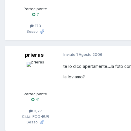
Partecipante
7
173
Sesso:
prieras
Inviato
1 Agosto 2006
te lo dico apertamente....la foto c
la leviamo?
Partecipante
41
3,7k
Città: FCO-EUR
Sesso: