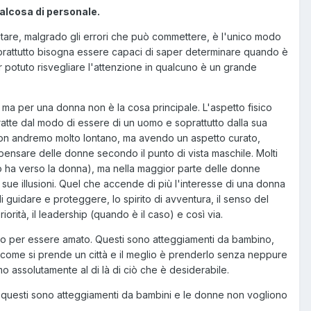
alcosa di personale.
tare, malgrado gli errori che può commettere, è l'unico modo
prattutto bisogna essere capaci di saper determinare quando è
 potuto risvegliare l'attenzione in qualcuno è un grande
ma per una donna non è la cosa principale. L'aspetto fisico
ratte dal modo di essere di un uomo e soprattutto dalla sua
i non andremo molto lontano, ma avendo un aspetto curato,
 pensare delle donne secondo il punto di vista maschile. Molti
mo ha verso la donna), ma nella maggior parte delle donne
sue illusioni. Quel che accende di più l'interesse di una donna
i guidare e proteggere, lo spirito di avventura, il senso del
iorità, il leadership (quando è il caso) e così via.
 o per essere amato. Questi sono atteggiamenti da bambino,
a come si prende un città e il meglio è prenderlo senza neppure
o assolutamente al di là di ciò che è desiderabile.
 questi sono atteggiamenti da bambini e le donne non vogliono