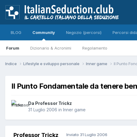
BLOG
Community
Negozio (percorsi)
Percorsi dida
Forum
Dizionario & Acronimi
Regolamento
Indice
Lifestyle e sviluppo personale
Inner game
Il Punto Fo
Il Punto Fondamentale da tenere ben
Da Professor Trickz
31 Luglio 2006
in
Inner game
Professor Trickz
Inviato
31 Luglio 2006