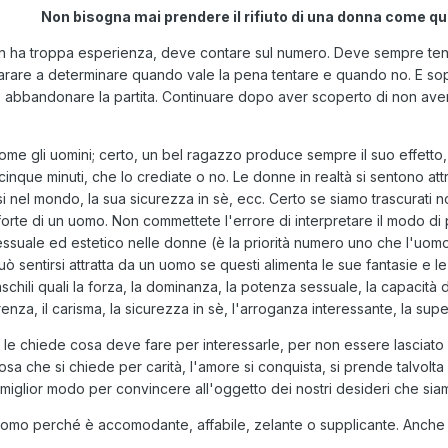
Non bisogna mai prendere il rifiuto di una donna come qu
non ha troppa esperienza, deve contare sul numero. Deve sempre ten
arare a determinare quando vale la pena tentare e quando no. E so
 abbandonare la partita. Continuare dopo aver scoperto di non aver
me gli uomini; certo, un bel ragazzo produce sempre il suo effetto, 
nque minuti, che lo crediate o no. Le donne in realtà si sentono att
si nel mondo, la sua sicurezza in sè, ecc. Certo se siamo trascurat
o forte di un uomo. Non commettete l'errore di interpretare il modo di
 sessuale ed estetico nelle donne (è la priorità numero uno che l'uo
entirsi attratta da un uomo se questi alimenta le sue fantasie e le 
chili quali la forza, la dominanza, la potenza sessuale, la capacità d
enza, il carisma, la sicurezza in sè, l'arroganza interessante, la super
le chiede cosa deve fare per interessarle, per non essere lasciato
a che si chiede per carità, l'amore si conquista, si prende talvolt
 miglior modo per convincere all'oggetto dei nostri desideri che siam
uomo perché è accomodante, affabile, zelante o supplicante. Anche