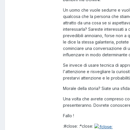
Un uomo che vuole sedurre e vuole 
qualcosa che la persona che stiamo
attratto da una cosa se si aspetta
interessarla? Sareste interessati a 
prevedibili annoiano, forse non a q
le dice la stessa galanteria, potete
cominciare una conversazione di un 
influenzare in modo determinante d
Se invece di usare tecnica di approc
l'attenzione e risvegliare la curio
prestarvi attenzione e le probabilit
Morale della storia? Siate una sfid
Una volta che avrete compreso come
presenteranno. Dovrete conoscere t
Fallo !
:#close: :*close: