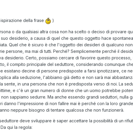
 ispirazione della frase
)
rsona o da qualsiasi altra cosa non ha scelto o deciso di provare qu
el suo desiderio, a causa di quel che questo oggetto hace spontane
ata. Quel che è sicuro è che l'oggetto dei desideri di qualcuno non 
arie persone, ma mai di tutti. Perché? Semplicemente perché il desid
a desiderio. Certo, possiamo cercare di favorire questo processo, 
tto, il compito principale del seduttore, considerando comunque ch
che esistano decine di persone predisposte a farsi ipnotizzare, ce n
applica alla seduzione, l'abbiamo già detto e non sarà mai abbastanz
a sente, in una persona che non è predisposta verso di noi. La seduz
 vittime, e c'è un gran numero di donne che un uomo potrebbe poten
non sappiamo sedurre. Ma anche essendo grandi seduttori, nulla gar
tori danno l'impressione di non fallire mai è perché con la loro gran
hanno neppure bisogno di tentare qualcosa che non funzionerà.
n seduttore deve sviluppare è saper accettare la possibilità di un ri
Da qui la regola: