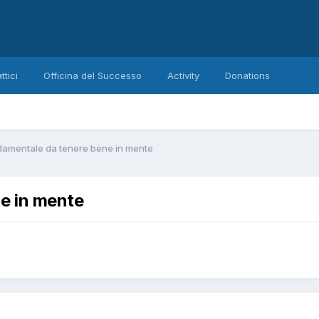
ttici
Officina del Successo
Activity
Donations
ndamentale da tenere bene in mente
e in mente