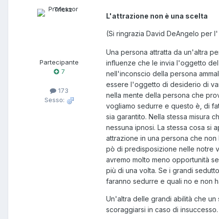
L'attrazione non è una scelta
(Si ringrazia David DeAngelo per l'
Una persona attratta da un'altra pe
Partecipante
influenze che le invia l'oggetto d
7
nell'inconscio della persona ammali
essere l'oggetto di desiderio di v
173
nella mente della persona che prov
Sesso:
vogliamo sedurre e questo è, di fa
sia garantito. Nella stessa misura 
nessuna ipnosi. La stessa cosa si 
attrazione in una persona che non l
pò di predisposizione nelle notre
avremo molto meno opportunità se 
più di una volta. Se i grandi sedut
faranno sedurre e quali no e non 
Un'altra delle grandi abilità che u
scoraggiarsi in caso di insuccesso. 