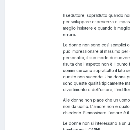
Il seduttore, soprattutto quando 
per sviluppare esperienza e impar
meglio insistere e quando è meglio
errore.
Le donne non sono così semplici co
può impressionare al massimo per ci
personalità, il suo modo di muover
risulta che l'aspetto non è il punt
uomini cercano soprattutto il lato
questo non succede. Una donna può s
sono queste qualità tipicamente mas
divertimento e dell'umore, l'indiffer
Alle donne non piace che un uomo 
non da uomo. L'amore non è qualcos
chiederlo. Elemosinare l'amore è il
Le donne non si interessano a un 
bambini ma UOMINI.