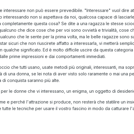
interessare non può essere prevedibile. "Interessare" vuol dire atti
 interessando non si aspettava da noi, qualcosa capace di lasciarl
va completamente questa cosa? Se dite a una ragazza le stesse sciocc
qualcuno che dice cose che per voi sono ovvietà e trivialità, cose ch
ualcuno che le sente per la prima volta, ma le belle ragazze sono sup
 star sicuri che non riuscirete affatto a interessarla, vi metterà sem
qualche significato. Ed è molto difficile uscire da questa categoria 
alle prime impressioni e dai comportamenti immediati.
cio che tutti usano, usate metodi più originali, interessanti, ma sopr
sità di una donna, se lei nota di aver visto solo raramente o mai una 
à di conquista saranno più alte.
a per le donne che vi interessano, un enigma, un oggetto di desideri
 e perché l'attrazione si produce, non resterà che statilire un insi
utte le tecniche per usare il vostro fascino in modo da catturare l