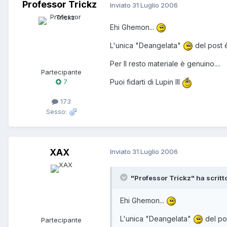
Professor Trickz
Inviato
31 Luglio 2006
Ehi Ghemon...
L'unica "Deangelata"
del post è
Per Il resto materiale è genuino....
Partecipante
Puoi fidarti di Lupin III
7
173
Sesso:
XAX
Inviato
31 Luglio 2006
"Professor Trickz" ha scritt
Ehi Ghemon...
L'unica "Deangelata"
del pos
Partecipante