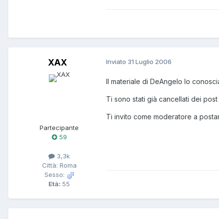
XAX
Inviato
31 Luglio 2006
Il materiale di DeAngelo lo conosc
Ti sono stati già cancellati dei po
Ti invito come moderatore a postar
Partecipante
59
3,3k
Città: Roma
Sesso:
Età:
55