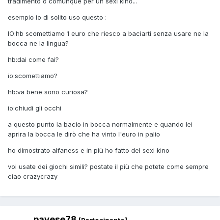
tradimento o comunque per un sexi kino...
esempio io di solito uso questo :
IO:hb scomettiamo 1 euro che riesco a baciarti senza usare ne la
bocca ne la lingua?
hb:dai come fai?
io:scomettiamo?
hb:va bene sono curiosa?
io:chiudi gli occhi
a questo punto la bacio in bocca normalmente e quando lei
aprira la bocca le dirò che ha vinto l'euro in palio
ho dimostrato alfaness e in più ho fatto del sexi kino
voi usate dei giochi simili? postate il più che potete come sempre
ciao crazycrazy
pavese78