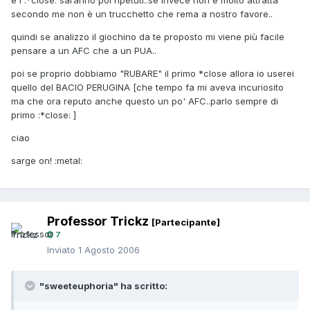
e i :*close: saranno poi ripetuti..se invece non è molto attratta
secondo me non è un trucchetto che rema a nostro favore..
quindi se analizzo il giochino da te proposto mi viene più facile
pensare a un AFC che a un PUA..
poi se proprio dobbiamo "RUBARE" il primo *close allora io userei
quello del BACIO PERUGINA [che tempo fa mi aveva incuriosito
ma che ora reputo anche questo un po' AFC..parlo sempre di
primo :*close: ]
ciao
sarge on! :metal:
Professor Trickz
[Partecipante]
7
Inviato
1 Agosto 2006
"sweeteuphoria" ha scritto: