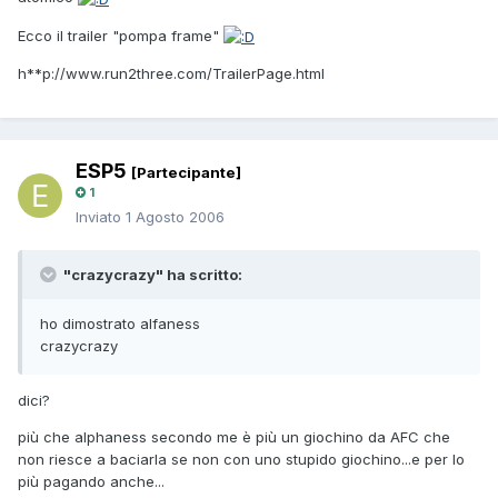
Ecco il trailer "pompa frame"
h**p://www.run2three.com/TrailerPage.html
ESP5
[Partecipante]
1
Inviato
1 Agosto 2006
"crazycrazy" ha scritto:
ho dimostrato alfaness
crazycrazy
dici?
più che alphaness secondo me è più un giochino da AFC che
non riesce a baciarla se non con uno stupido giochino...e per lo
più pagando anche...