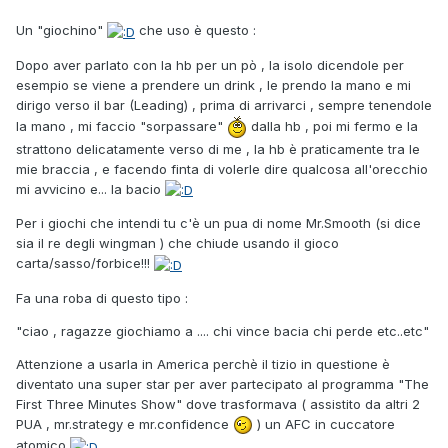
Un "giochino"
che uso è questo :
Dopo aver parlato con la hb per un pò , la isolo dicendole per
esempio se viene a prendere un drink , le prendo la mano e mi
dirigo verso il bar (Leading) , prima di arrivarci , sempre tenendole
la mano , mi faccio "sorpassare"
dalla hb , poi mi fermo e la
strattono delicatamente verso di me , la hb è praticamente tra le
mie braccia , e facendo finta di volerle dire qualcosa all'orecchio
mi avvicino e... la bacio
Per i giochi che intendi tu c'è un pua di nome Mr.Smooth (si dice
sia il re degli wingman ) che chiude usando il gioco
carta/sasso/forbice!!!
Fa una roba di questo tipo :
"ciao , ragazze giochiamo a .... chi vince bacia chi perde etc..etc"
Attenzione a usarla in America perchè il tizio in questione è
diventato una super star per aver partecipato al programma "The
First Three Minutes Show" dove trasformava ( assistito da altri 2
PUA , mr.strategy e mr.confidence
) un AFC in cuccatore
atomico