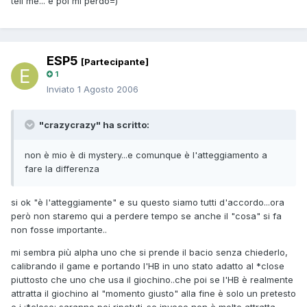
tell me... e poi mi perdo=)
ESP5
[Partecipante]
1
Inviato
1 Agosto 2006
"crazycrazy" ha scritto:
non è mio è di mystery...e comunque è l'atteggiamento a
fare la differenza
si ok "è l'atteggiamente" e su questo siamo tutti d'accordo...ora
però non staremo qui a perdere tempo se anche il "cosa" si fa
non fosse importante..
mi sembra più alpha uno che si prende il bacio senza chiederlo,
calibrando il game e portando l'HB in uno stato adatto al *close
piuttosto che uno che usa il giochino..che poi se l'HB è realmente
attratta il giochino al "momento giusto" alla fine è solo un pretesto