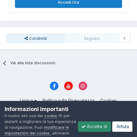
Accedi Ora
Condividi
Seguaci
0
Vai alla lista discussioni
Lingua
Politica sulla Riservatezza
Cookies
© 2004 - 2026, ItalianSeduction.club — Community sulla Seduzione
Informazioni importanti
numero 1 in Italia
Il nostro sito usa dei
cookie
🍪 per
Powered by Invision Community
aiutarti a migliorare la tua esperienza
Accetta 🍪
Rifiuta
di navigazione. Puoi
modificare le
impostazioni dei cookie,
altrimenti