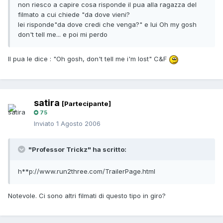
non riesco a capire cosa risponde il pua alla ragazza del
filmato a cui chiede "da dove vieni?
lei risponde"da dove credi che venga?" e lui Oh my gosh
don't tell me... e poi mi perdo
Il pua le dice : "Oh gosh, don't tell me i'm lost" C&F
satira
[Partecipante]
75
Inviato
1 Agosto 2006
"Professor Trickz" ha scritto:
h**p://www.run2three.com/TrailerPage.html
Notevole. Ci sono altri filmati di questo tipo in giro?