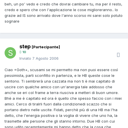
beh, un po' vedo e credo che dovrai cambiare tu, ma per il resto,
credo e spero che con l'applicazione le cose miglioreranno.. Io
grazie ad IS sono arrivato dove l'anno scorso mi sarei solo potuto
sognare
step
[Partecipante]
10
Inviato
7 Agosto 2006
Ciao +Goth+, scusami se mi permetto ma non puoi essere così
pessimista, parti sconfitto in partenza, e le HB queste cose le
sentono. Ti sembrerà una cazzata ma non ti è mai capitato di
uscire con qualche amico con un'anergia tale addosso che
anche se eri col frame a terra riusciva a metteri di buon umore.
Bhè a me è capitato ed ora è quello che spesso faccio con i miei
amici. Cerco di tiralrli fuori dalla condizionedi scazzo che si
portano dietro nelle uscite. Fidati, perchè più di una HB ma l'ha
detto, che l'energia positiva o la voglia di vivere che uno ha, la
trasmette alle persone che gli stanno intorno. Due HB con cui
sono udito recemntemente mi hanno detto che la cosa che