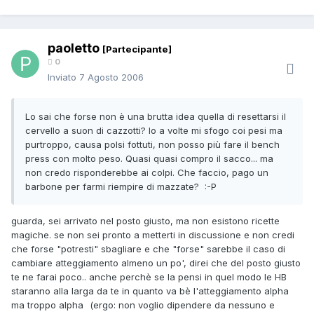
paoletto
[Partecipante]
0
Inviato
7 Agosto 2006
Lo sai che forse non è una brutta idea quella di resettarsi il
cervello a suon di cazzotti? Io a volte mi sfogo coi pesi ma
purtroppo, causa polsi fottuti, non posso più fare il bench
press con molto peso. Quasi quasi compro il sacco... ma
non credo risponderebbe ai colpi. Che faccio, pago un
barbone per farmi riempire di mazzate? :-P
guarda, sei arrivato nel posto giusto, ma non esistono ricette
magiche. se non sei pronto a metterti in discussione e non credi
che forse "potresti" sbagliare e che "forse" sarebbe il caso di
cambiare atteggiamento almeno un po', direi che del posto giusto
te ne farai poco.. anche perchè se la pensi in quel modo le HB
staranno alla larga da te in quanto va bè l'atteggiamento alpha
ma troppo alpha
(ergo: non voglio dipendere da nessuno e