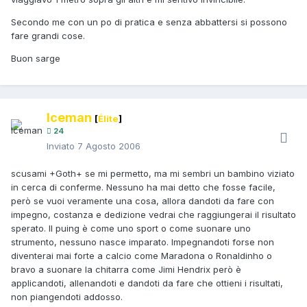
Secondo me con un po di pratica e senza abbattersi si possono
fare grandi cose.
Buon sarge
Iceman
[
Élite
]
24
Inviato
7 Agosto 2006
scusami +Goth+ se mi permetto, ma mi sembri un bambino viziato
in cerca di conferme. Nessuno ha mai detto che fosse facile,
però se vuoi veramente una cosa, allora dandoti da fare con
impegno, costanza e dedizione vedrai che raggiungerai il risultato
sperato. Il puing è come uno sport o come suonare uno
strumento, nessuno nasce imparato. Impegnandoti forse non
diventerai mai forte a calcio come Maradona o Ronaldinho o
bravo a suonare la chitarra come Jimi Hendrix però è
applicandoti, allenandoti e dandoti da fare che ottieni i risultati,
non piangendoti addosso.