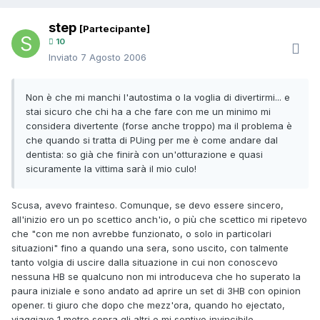
step
[Partecipante]
10
Inviato
7 Agosto 2006
Non è che mi manchi l'autostima o la voglia di divertirmi... e
stai sicuro che chi ha a che fare con me un minimo mi
considera divertente (forse anche troppo) ma il problema è
che quando si tratta di PUing per me è come andare dal
dentista: so già che finirà con un'otturazione e quasi
sicuramente la vittima sarà il mio culo!
Scusa, avevo frainteso. Comunque, se devo essere sincero,
all'inizio ero un po scettico anch'io, o più che scettico mi ripetevo
che "con me non avrebbe funzionato, o solo in particolari
situazioni" fino a quando una sera, sono uscito, con talmente
tanto volgia di uscire dalla situazione in cui non conoscevo
nessuna HB se qualcuno non mi introduceva che ho superato la
paura iniziale e sono andato ad aprire un set di 3HB con opinion
opener. ti giuro che dopo che mezz'ora, quando ho ejectato,
viaggiavo 1 metro sopra gli altri e mi sentivo invincibile.