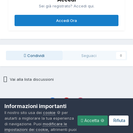
Sei già registrato? Accedi qui.
Accedi Ora
Condividi
Seguaci
0
Vai alla lista discussioni
Informazioni importanti
Il nostro sito usa dei
cookie
🍪 per
Lingua
Politica sulla Riservatezza
Cookies
aiutarti a migliorare la tua esperienza
Accetta 🍪
Rifiuta
© 2004 - 2026, ItalianSeduction.club — Community sulla Seduzione
di navigazione. Puoi
modificare le
numero 1 in Italia
impostazioni dei cookie,
altrimenti puoi