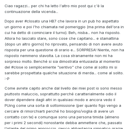
Ciao ragazzi... per chi ha letto l'altro mio post qui c'è la
continuazione della vicenda...
Dopo aver #closato una HB7 che lavora in un pub ho aspettato
un giorno e poi l'ho chiamata nel pomeriggio (ma prima dell'ora in
cui ha detto di cominciare il turno). Beh, nisba... non ha risposto.
Allora ho lasciato stare, sono cose che capitano... e stamattina
(dopo un altro giorno) ho riprovato, pensando di non avere avuto
risposta per una questione di orario e... SORPRESA! Niente, non ha
risposto nemmeno stavolta. La cosa stranamente non mi ha
sorpreso molto. Benché si sia dimostrata entusiasta al momento
del #close io semplicemente "sentivo" che come al solito mi si
sarebbe prospettata qualche situazione di merda... come al solito.
:-P
Come avrete capito anche dal livello dei miei post io sono messo
piuttosto maluccio, soprattutto perché caratterialmente odio il
dover dipendere dagli altri in qualsiasi modo e ancora vedo il
PUing come una sorta di sottomissione (per quanto figo vengo a
cercare di rimorchiarti perché ho bisogno/voglia di avere un
contatto con te) e comunque sono una persona timida (almeno
per i primi 2 secondi) nonostante debba ammettere che, passato
l'istante del primo approccio, riesco abbastanza simpatico grazie