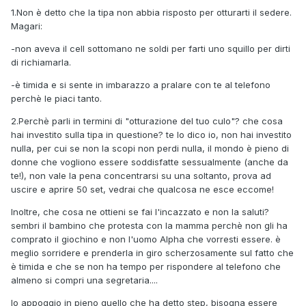
1.Non è detto che la tipa non abbia risposto per otturarti il sedere.
Magari:
-non aveva il cell sottomano ne soldi per farti uno squillo per dirti
di richiamarla.
-è timida e si sente in imbarazzo a pralare con te al telefono
perchè le piaci tanto.
2.Perchè parli in termini di "otturazione del tuo culo"? che cosa
hai investito sulla tipa in questione? te lo dico io, non hai investito
nulla, per cui se non la scopi non perdi nulla, il mondo è pieno di
donne che vogliono essere soddisfatte sessualmente (anche da
te!), non vale la pena concentrarsi su una soltanto, prova ad
uscire e aprire 50 set, vedrai che qualcosa ne esce eccome!
Inoltre, che cosa ne ottieni se fai l'incazzato e non la saluti?
sembri il bambino che protesta con la mamma perchè non gli ha
comprato il giochino e non l'uomo Alpha che vorresti essere. è
meglio sorridere e prenderla in giro scherzosamente sul fatto che
è timida e che se non ha tempo per rispondere al telefono che
almeno si compri una segretaria....
Io appoggio in pieno quello che ha detto step, bisogna essere