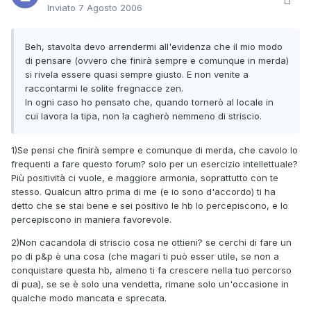
Inviato
7 Agosto 2006
Beh, stavolta devo arrendermi all'evidenza che il mio modo
di pensare (ovvero che finirà sempre e comunque in merda)
si rivela essere quasi sempre giusto. E non venite a
raccontarmi le solite fregnacce zen.
In ogni caso ho pensato che, quando tornerò al locale in
cui lavora la tipa, non la cagherò nemmeno di striscio.
1)Se pensi che finirà sempre e comunque di merda, che cavolo lo
frequenti a fare questo forum? solo per un esercizio intellettuale?
Più positività ci vuole, e maggiore armonia, soprattutto con te
stesso. Qualcun altro prima di me (e io sono d'accordo) ti ha
detto che se stai bene e sei positivo le hb lo percepiscono, e lo
percepiscono in maniera favorevole.
2)Non cacandola di striscio cosa ne ottieni? se cerchi di fare un
po di p&p è una cosa (che magari ti può esser utile, se non a
conquistare questa hb, almeno ti fa crescere nella tuo percorso
di pua), se se è solo una vendetta, rimane solo un'occasione in
qualche modo mancata e sprecata.