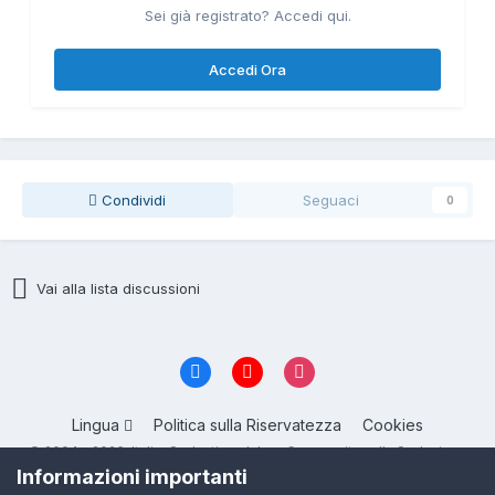
Sei già registrato? Accedi qui.
Accedi Ora
Condividi
Seguaci
0
Vai alla lista discussioni
Lingua
Politica sulla Riservatezza
Cookies
© 2004 - 2026, ItalianSeduction.club — Community sulla Seduzione
numero 1 in Italia
Informazioni importanti
Powered by Invision Community