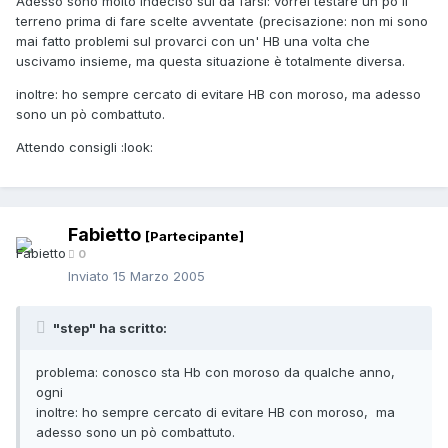
Adesso sono molto indeciso sul da farsi: vorrei testare un po il
terreno prima di fare scelte avventate (precisazione: non mi sono
mai fatto problemi sul provarci con un' HB una volta che
uscivamo insieme, ma questa situazione è totalmente diversa.
inoltre: ho sempre cercato di evitare HB con moroso, ma adesso
sono un pò combattuto.
Attendo consigli :look:
Fabietto
[Partecipante]
0
Inviato
15 Marzo 2005
"step" ha scritto:
problema: conosco sta Hb con moroso da qualche anno,
ogni
inoltre: ho sempre cercato di evitare HB con moroso, ma
adesso sono un pò combattuto.