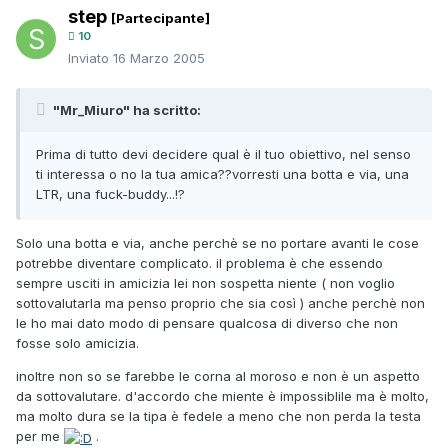
step
[Partecipante]
10
Inviato
16 Marzo 2005
"Mr_Miuro" ha scritto:
Prima di tutto devi decidere qual è il tuo obiettivo, nel senso
ti interessa o no la tua amica??vorresti una botta e via, una
LTR, una fuck-buddy...!?
Solo una botta e via, anche perchè se no portare avanti le cose
potrebbe diventare complicato. il problema è che essendo
sempre usciti in amicizia lei non sospetta niente ( non voglio
sottovalutarla ma penso proprio che sia così ) anche perchè non
le ho mai dato modo di pensare qualcosa di diverso che non
fosse solo amicizia.
inoltre non so se farebbe le corna al moroso e non è un aspetto
da sottovalutare. d'accordo che miente è impossiblile ma è molto,
ma molto dura se la tipa è fedele a meno che non perda la testa
per me
.