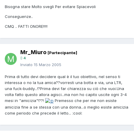
Bisogna stare Molto svegli Per evitare Spiacevoli
Conseguenze..
CMQ .. FATTI ONORE!!!!!
Mr_Miuro
[Partecipante]
4
Inviato
15 Marzo 2005
Prima di tutto devi decidere qual è il tuo obiettivo, nel senso ti
interessa o no la tua amica??vorresti una botta e via, una LTR,
una fuck-buddy...!?Prima devi far chiarezza su ciò che vuoi.Una
volta fatto questo allora agisci...ma non ho capito uscite ogni 3-4
mesi in "amicizia"!??!
Premesso che per me non esiste
amicizia fine a se stessa con una donna...o meglio esiste amicizia
come periodo che precede il letto... :cool: