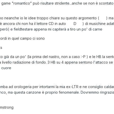
n game "romantico" può risultare stridente...anche se non è scontato
ho neanche io le idee troppo chiare su questo argomento (
) ma
ancora chi non ha il lettore CD in auto
:D
) di musichine ada
erò) e fieldtestare appena mi capiterà a tiro un po' di carne
ordi in quel campo ci sono
ts
 già da un po' (la prima del nastro, non a caso :-P ) e le HB la sent
 livello radiazione di fondo. 3 HB su 4 appena sentono l'attacco s
 a cuore
a ad orologeria per intortarmi la mia ex-LTR e ne consiglio cald
anco, ma questa canzone è proprio fenomenale. Dovremmo ringraziarl
rmstrong