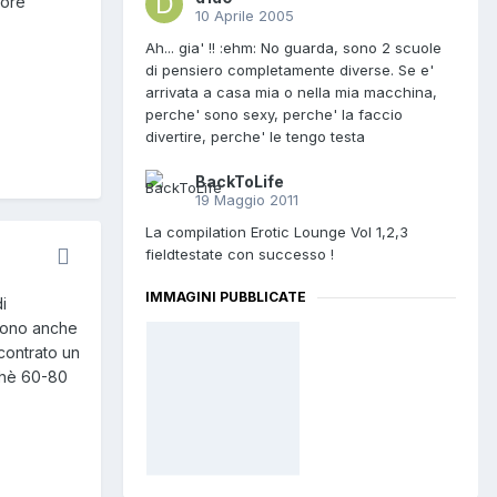
tore
10 Aprile 2005
Ah... gia' !! :ehm: No guarda, sono 2 scuole
di pensiero completamente diverse. Se e'
arrivata a casa mia o nella mia macchina,
perche' sono sexy, perche' la faccio
divertire, perche' le tengo testa
BackToLife
19 Maggio 2011
La compilation Erotic Lounge Vol 1,2,3
fieldtestate con successo !
IMMAGINI PUBBLICATE
i
 sono anche
contrato un
rchè 60-80