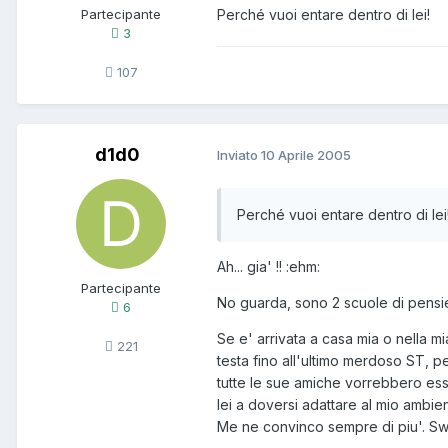
Partecipante
Perché vuoi entare dentro di lei!
3
107
d1d0
Inviato
10 Aprile 2005
Perché vuoi entare dentro di lei
Ah... gia' !! :ehm:
Partecipante
No guarda, sono 2 scuole di pensi
6
Se e' arrivata a casa mia o nella m
221
testa fino all'ultimo merdoso ST,
tutte le sue amiche vorrebbero ess
lei a doversi adattare al mio ambien
Me ne convinco sempre di piu'. Sw