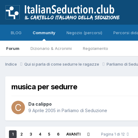
BLOG
Community
Negozio (percorsi)
Percorsi dida
Forum
Dizionario & Acronimi
Regolamento
Indice
Qui si parla di come sedurre le ragazze
Parliamo di Sed
musica per sedurre
Da calippo
9 Aprile 2005
in
Parliamo di Seduzione
1
2
3
4
5
6
AVANTI
Pagina 1 di 12