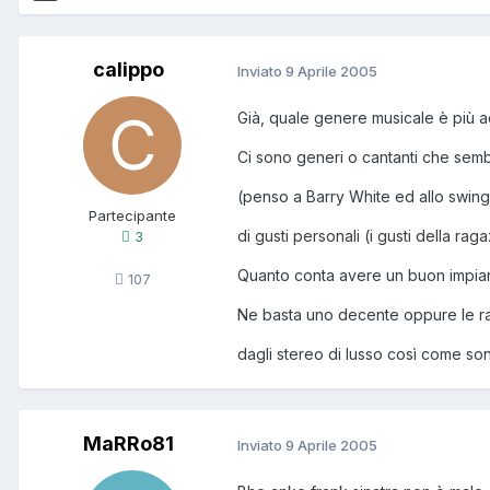
calippo
Inviato
9 Aprile 2005
Già, quale genere musicale è più a
Ci sono generi o cantanti che semb
(penso a Barry White ed allo swin
Partecipante
di gusti personali (i gusti della rag
3
Quanto conta avere un buon impia
107
Ne basta uno decente oppure le ra
dagli stereo di lusso così come son
MaRRo81
Inviato
9 Aprile 2005