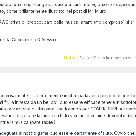
fera, dato che ritengo sia quello a cui ti riferivi, ci sono troppe varia
o, come brillantemente illustrato nel post di Mr_Miuro.
WS prima di preoccuparti della musica, a tanti (me compreso) si e'
ere da Cocciante o D'Alessio!!!
Mafrus
, Dalck e Scipio ha reagito a que
racolosamente" ) aperto mentre in chat parlavamo proprio di questo
i frulla in testa da un bel po': può essere efficace tenere in sottofo
arlo ovviamente di utilizzare il sottofondo per CONTRIBUIRE a crear
evitare di sparare la musica a tutto volume...il volume dovrebbe (im
tire la musica (pare facile!).
adeguata al nostro game può essere certamente d'aiuto. Ovvio che m