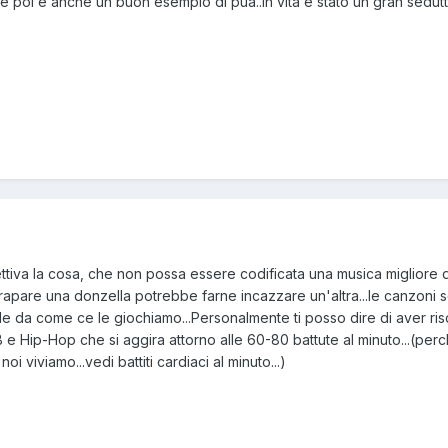
.e poi è anche un buon esempio di pua..in vita è stato un gran sedut
tiva la cosa, che non possa essere codificata una musica migliore d
arrapare una donzella potrebbe farne incazzare un'altra...le canzoni
e da come ce le giochiamo...Personalmente ti posso dire di aver ris
e Hip-Hop che si aggira attorno alle 60-80 battute al minuto...(pe
oi viviamo...vedi battiti cardiaci al minuto...)