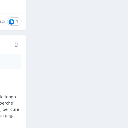
1
sto
 le tengo
 perche'
 per cui e'
non paga.