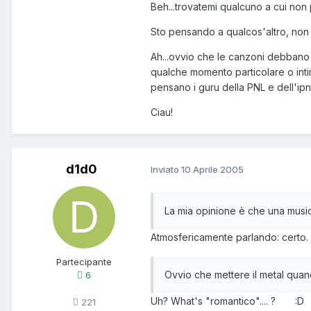
Beh...trovatemi qualcuno a cui non
Sto pensando a qualcos'altro, non 
Ah...ovvio che le canzoni debbano p
qualche momento particolare o inti
pensano i guru della PNL e dell'ipn
Ciau!
d1d0
Inviato
10 Aprile 2005
La mia opinione è che una musi
Atmosfericamente parlando: certo.
Partecipante
Ovvio che mettere il metal quand
6
Uh? What's "romantico".... ?
:D
221