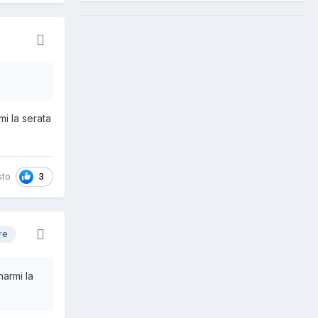
mi la serata
3
sto
re
narmi la