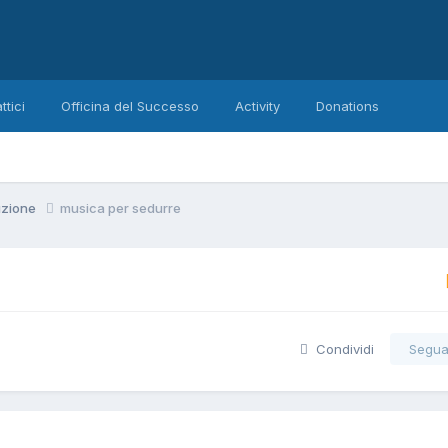
ttici
Officina del Successo
Activity
Donations
uzione
musica per sedurre
Condividi
Segua