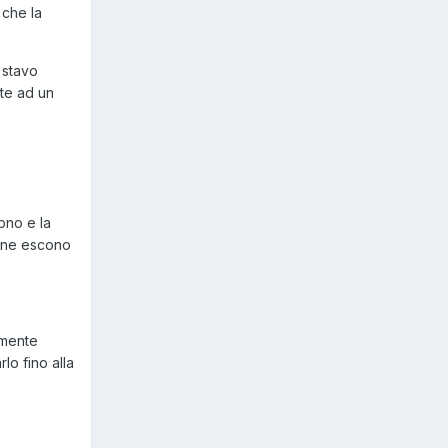
 che la
 stavo
tte ad un
ono e la
e ne escono
amente
o fino alla