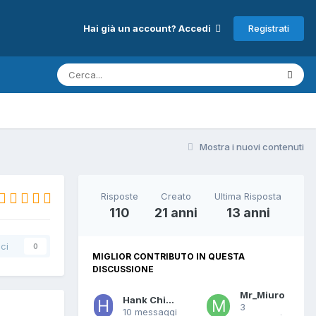
Registrati
Hai già un account? Accedi
Mostra i nuovi contenuti
Risposte
Creato
Ultima Risposta
110
21 anni
13 anni
ci
0
MIGLIOR CONTRIBUTO IN QUESTA
DISCUSSIONE
Mr_Miuro
Hank Chinaski
3
10 messaggi