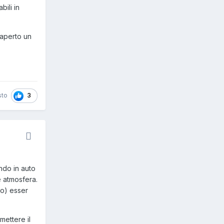
bili in
 aperto un
3
sto
ndo in auto
e atmosfera.
ho) esser
ettere il