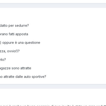
datto per sedurre?
rano fatti apposta
g) oppure è una questione
azza, ovvio!)?
nto?
gazze sono attratte
o attratte dalle auto sportive?