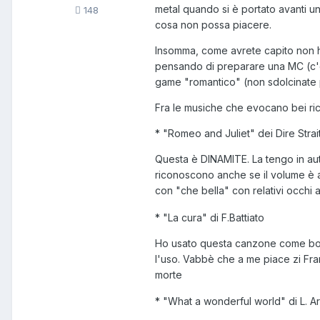
metal quando si è portato avanti u
148
cosa non possa piacere.
Insomma, come avrete capito non 
pensando di preparare una MC (c'è 
game "romantico" (non sdolcinate p
Fra le musiche che evocano bei ric
* "Romeo and Juliet" dei Dire Strai
Questa è DINAMITE. La tengo in auto
riconoscono anche se il volume è a
con "che bella" con relativi occhi
* "La cura" di F.Battiato
Ho usato questa canzone come bomb
l'uso. Vabbè che a me piace zi Fr
morte
* "What a wonderful world" di L. A