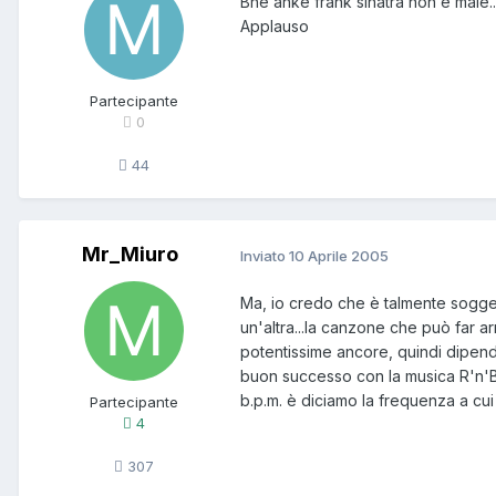
Bhe anke frank sinatra non è male.
Applauso
Partecipante
0
44
Mr_Miuro
Inviato
10 Aprile 2005
Ma, io credo che è talmente sogget
un'altra...la canzone che può far 
potentissime ancore, quindi dipend
buon successo con la musica R'n'B 
b.p.m. è diciamo la frequenza a cui n
Partecipante
4
307