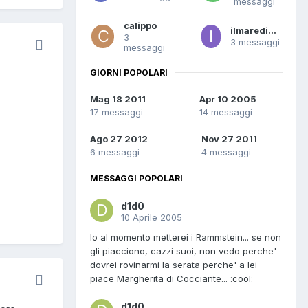
messaggi
calippo
ilmaredinemo
3
3 messaggi
messaggi
GIORNI POPOLARI
Mag 18 2011
Apr 10 2005
17 messaggi
14 messaggi
Ago 27 2012
Nov 27 2011
6 messaggi
4 messaggi
MESSAGGI POPOLARI
d1d0
10 Aprile 2005
Io al momento metterei i Rammstein... se non
gli piacciono, cazzi suoi, non vedo perche'
dovrei rovinarmi la serata perche' a lei
piace Margherita di Cocciante... :cool:
d1d0