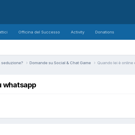
ttici
Officina del Successo
Activity
Donations
la seduzione?
Domande su Social & Chat Game
Quando lei è online
su whatsapp