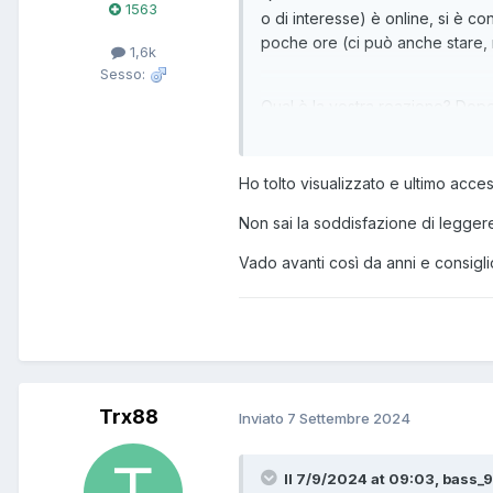
1563
o di interesse) è online, si è 
poche ore (ci può anche stare, 
1,6k
Sesso:
Qual è la vostra reazione? Dopo 
Ho tolto visualizzato e ultimo acce
Non sai la soddisfazione di leggere
Vado avanti così da anni e consiglio 
Trx88
Inviato
7 Settembre 2024
Il 7/9/2024 at 09:03, bass_9