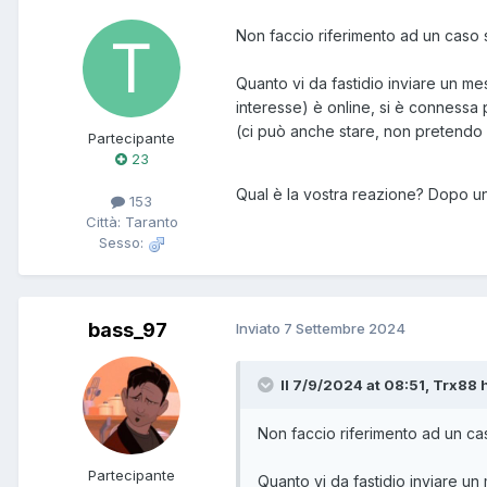
Non faccio riferimento ad un caso s
Quanto vi da fastidio inviare un m
interesse) è online, si è conness
(ci può anche stare, non pretendo 
Partecipante
23
Qual è la vostra reazione? Dopo un 
153
Città: Taranto
Sesso:
bass_97
Inviato
7 Settembre 2024
Il 7/9/2024 at 08:51, Trx88 h
Non faccio riferimento ad un cas
Partecipante
Quanto vi da fastidio inviare u