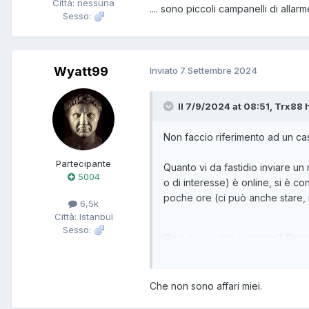
Città: nessuna
.... sono piccoli campanelli di all
Sesso:
Wyatt99
Inviato
7 Settembre 2024
Il 7/9/2024 at 08:51, Trx88 h
Non faccio riferimento ad un cas
Partecipante
Quanto vi da fastidio inviare u
5004
o di interesse) è online, si è 
poche ore (ci può anche stare, 
6,5k
Città: Istanbul
Sesso:
Qual è la vostra reazione? Dopo 
Che non sono affari miei.