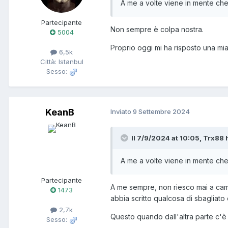
A me a volte viene in mente che
Partecipante
Non sempre è colpa nostra.
5004
Proprio oggi mi ha risposto una mi
6,5k
Città: Istanbul
Sesso:
KeanB
Inviato
9 Settembre 2024
Il 7/9/2024 at 10:05, Trx88 h
A me a volte viene in mente che
Partecipante
A me sempre, non riesco mai a camb
1473
abbia scritto qualcosa di sbagliato o
2,7k
Questo quando dall'altra parte c'è
Sesso: