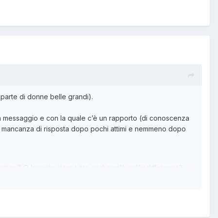
 parte di donne belle grandi).
un messaggio e con la quale c’è un rapporto (di conoscenza
 di mancanza di risposta dopo pochi attimi e nemmeno dopo
zioni? O lasciate stare tutto così com’è nell’indifferenza?