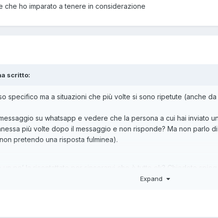
arme che ho imparato a tenere in considerazione
a scritto:
o specifico ma a situazioni che più volte si sono ripetute (anche da
n messaggio su whatsapp e vedere che la persona a cui hai inviato 
connessa più volte dopo il messaggio e non risponde? Ma non parlo
non pretendo una risposta fulminea).
un po’ la ricontattate per sincerarvi che è tutto ok? Chiedete spiega
Expand