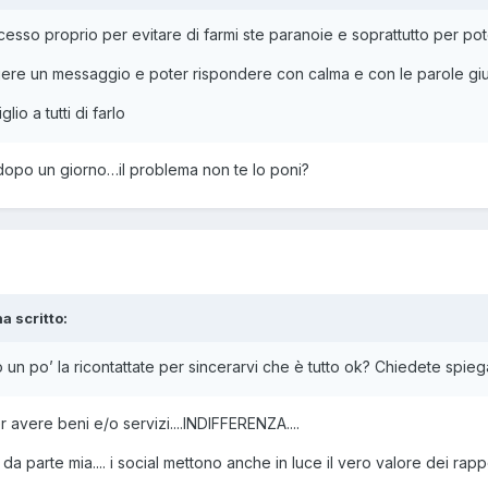
ccesso proprio per evitare di farmi ste paranoie e soprattutto per po
ere un messaggio e poter rispondere con calma e con le parole giuste
io a tutti di farlo
opo un giorno…il problema non te lo poni?
a scritto:
un po’ la ricontattate per sincerarvi che è tutto ok? Chiedete spiega
vere beni e/o servizi....INDIFFERENZA....
parte mia.... i social mettono anche in luce il vero valore dei rapporti