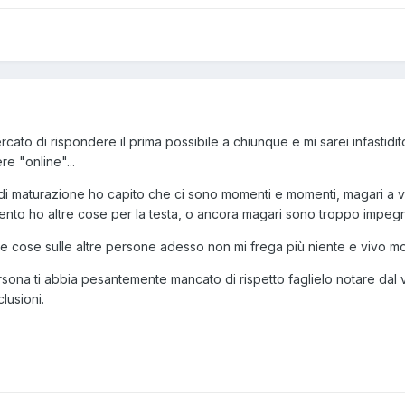
cato di rispondere il prima possibile a chiunque e mi sarei infastid
e "online"...
di maturazione ho capito che ci sono momenti e momenti, magari a vo
ento ho altre cose per la testa, o ancora magari sono troppo impe
le cose sulle altre persone adesso non mi frega più niente e vivo mo
rsona ti abbia pesantemente mancato di rispetto faglielo notare dal 
clusioni.