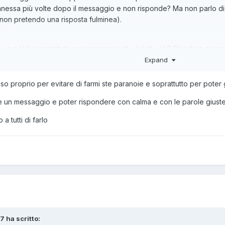
connessa più volte dopo il messaggio e non risponde? Ma non parlo
non pretendo una risposta fulminea).
un po’ la ricontattate per sincerarvi che è tutto ok? Chiedete spiega
Expand
sso proprio per evitare di farmi ste paranoie e soprattutto per poter 
 un messaggio e poter rispondere con calma e con le parole giuste se
a tutti di farlo
7 ha scritto: