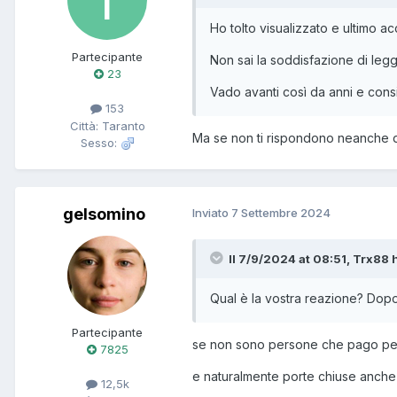
Ho tolto visualizzato e ultimo a
Partecipante
Non sai la soddisfazione di legg
23
Vado avanti così da anni e consigl
153
Città: Taranto
Ma se non ti rispondono neanche d
Sesso:
gelsomino
Inviato
7 Settembre 2024
Il 7/9/2024 at 08:51, Trx88 h
Qual è la vostra reazione? Dopo 
Partecipante
se non sono persone che pago per a
7825
e naturalmente porte chiuse anche da 
12,5k