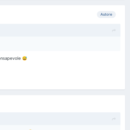
Autore
 consapevole
😅