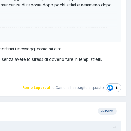
 di mancanza di risposta dopo pochi attimi e nemmeno dopo
zioni? O lasciate stare tutto così com’è nell’indifferenza?
gestirmi i messaggi come mi gira.
nza avere lo stress di doverlo fare in tempi stretti.
2
Remo Lupercali
e Camelia ha reagito a questo
Autore