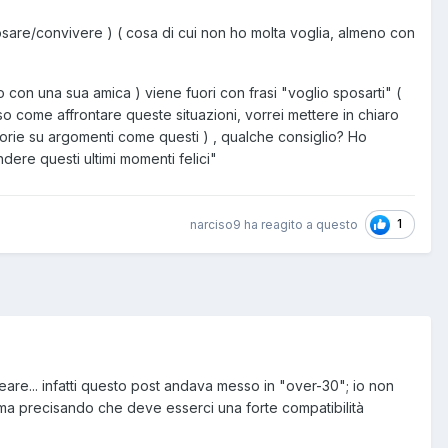
osare/convivere ) ( cosa di cui non ho molta voglia, almeno con
 con una sua amica ) viene fuori con frasi "voglio sposarti" (
 come affrontare queste situazioni, vorrei mettere in chiaro
storie su argomenti come questi ) , qualche consiglio? Ho
ere questi ultimi momenti felici"
1
narciso9 ha reagito a questo
are... infatti questo post andava messo in "over-30"; io non
, ma precisando che deve esserci una forte compatibilità