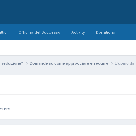
ttici
Officina del Successo
Activity
Donations
la seduzione?
Domande su come approcciare e sedurre
L'uomo da 
durre