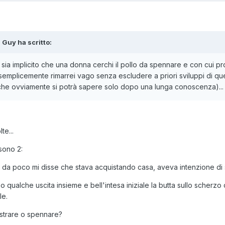
s Guy ha scritto:
ia implicito che una donna cerchi il pollo da spennare e con cui pro
, semplicemente rimarrei vago senza escludere a priori sviluppi di q
a che ovviamente si potrà sapere solo dopo una lunga conoscenza)...
te...
sono 2:
a poco mi disse che stava acquistando casa, aveva intenzione di sp
o qualche uscita insieme e bell'intesa iniziale la butta sullo scherz
le.
astrare o spennare?