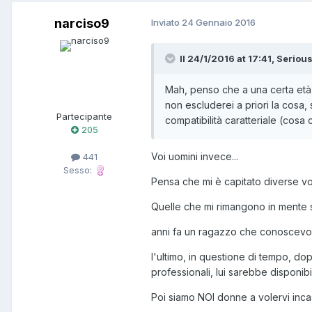
narciso9
Inviato
24 Gennaio 2016
Il 24/1/2016 at 17:41, Seriou
Mah, penso che a una certa età s
non escluderei a priori la cosa
Partecipante
compatibilità caratteriale (cos
205
Voi uomini invece...
441
Sesso:
Pensa che mi è capitato diverse vol
Quelle che mi rimangono in mente 
anni fa un ragazzo che conoscevo d
l'ultimo, in questione di tempo, dop
professionali, lui sarebbe disponibi
Poi siamo NOI donne a volervi inc