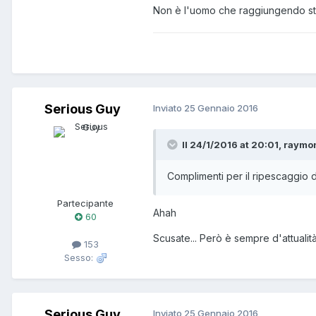
Non è l'uomo che raggiungendo stabi
Serious Guy
Inviato
25 Gennaio 2016
Il 24/1/2016 at 20:01, raymo
Complimenti per il ripescaggio di ben 
Partecipante
Ahah
60
Scusate... Però è sempre d'attualit
153
Sesso:
Serious Guy
Inviato
25 Gennaio 2016