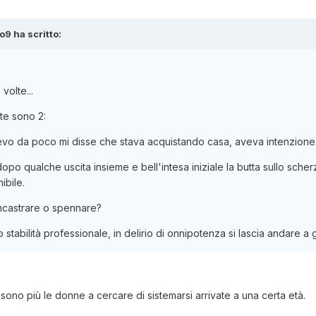
o9 ha scritto:
volte...
te sono 2:
o da poco mi disse che stava acquistando casa, aveva intenzione di
 dopo qualche uscita insieme e bell'intesa iniziale la butta sullo sch
ibile.
incastrare o spennare?
abilità professionale, in delirio di onnipotenza si lascia andare a 
ono più le donne a cercare di sistemarsi arrivate a una certa età.