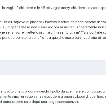
. Io voglio f-chiudere e le HB mi voglio marry-chiudere ( ovvero sp
un'HB cui sapevo di piacere ( l'avevo lasciata da parte perchè uscivo
apsus ) o "per adesso non siamo ancora assieme". Sinceramente non so
ne seria, vorrei metterlo in chiaro ( mi sento una m***a a contarle 
periodo per storie serie" o "tra qualche mese parti, vediamo di rend
implicito che una donna cerchi il pollo da spennare e con cui procre
cemente rimarrei vago senza escludere a priori sviluppi di quel tipo
si potrà sapere solo dopo una lunga conoscenza)...