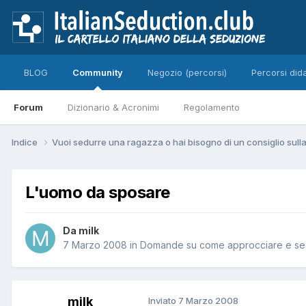
BLOG
Community
Negozio (percorsi)
Percorsi dida
Forum
Dizionario & Acronimi
Regolamento
Indice
Vuoi sedurre una ragazza o hai bisogno di un consiglio sul
L'uomo da sposare
Da milk
7 Marzo 2008
in
Domande su come approcciare e se
milk
Inviato
7 Marzo 2008