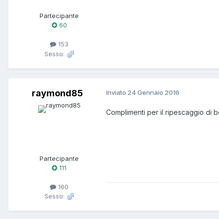
Partecipante
60
153
Sesso:
raymond85
Inviato
24 Gennaio 2016
Complimenti per il ripescaggio di ben 8 an
Partecipante
111
160
Sesso: