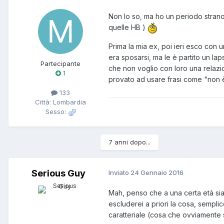
Non lo so, ma ho un periodo strano
quelle HB )
Prima la mia ex, poi ieri esco con 
era sposarsi, ma le è partito un l
Partecipante
che non voglio con loro una relazio
1
provato ad usare frasi come "non è 
133
Città: Lombardia
Sesso:
7 anni dopo...
Serious Guy
Inviato
24 Gennaio 2016
Mah, penso che a una certa età sia 
escluderei a priori la cosa, sempli
caratteriale (cosa che ovviamente 