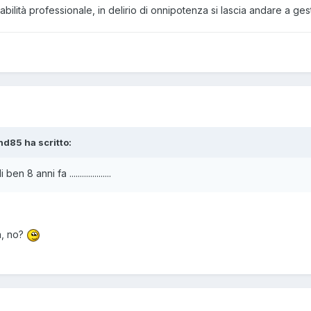
lità professionale, in delirio di onnipotenza si lascia andare a ges
nd85 ha scritto:
8 anni fa ....................
à, no?