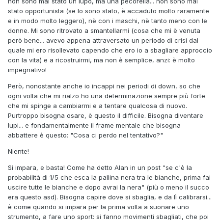
non sono mai stato un lupo, ma una pecorella... non sono mai
stato opportunista (se lo sono stato, è accaduto molto raramente
e in modo molto leggero), nè con i maschi, nè tanto meno con le
donne. Mi sono ritrovato a smantellarmi (cosa che mi è venuta
però bene... avevo appena attraversato un periodo di crisi dal
quale mi ero risollevato capendo che ero io a sbagliare approccio
con la vita) e a ricostruirmi, ma non è semplice, anzi: è molto
impegnativo!
Però, nonostante anche io incappi nei periodi di down, so che
ogni volta che mi rialzo ho una determinazione sempre più forte
che mi spinge a cambiarmi e a tentare qualcosa di nuovo.
Purtroppo bisogna osare, è questo il difficile. Bisogna diventare
lupi... e fondamentalmente il frame mentale che bisogna
abbattere è questo: "Cosa ci perdo nel tentativo?"
Niente!
Si impara, e basta! Come ha detto Alan in un post "se c'è la
probabilità di 1/5 che esca la pallina nera tra le bianche, prima fai
uscire tutte le bianche e dopo avrai la nera" (più o meno il succo
era questo asd). Bisogna capire dove si sbaglia, e da lì calibrarsi...
è come quando si impara per la prima volta a suonare uno
strumento, a fare uno sport: si fanno movimenti sbagliati, che poi