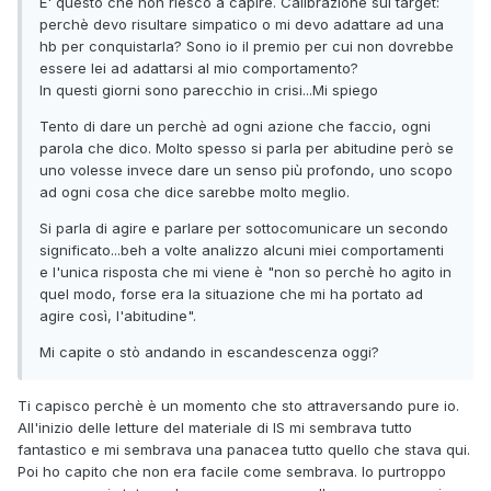
E' questo che non riesco a capire. Calibrazione sul target:
perchè devo risultare simpatico o mi devo adattare ad una
hb per conquistarla? Sono io il premio per cui non dovrebbe
essere lei ad adattarsi al mio comportamento?
In questi giorni sono parecchio in crisi...Mi spiego
Tento di dare un perchè ad ogni azione che faccio, ogni
parola che dico. Molto spesso si parla per abitudine però se
uno volesse invece dare un senso più profondo, uno scopo
ad ogni cosa che dice sarebbe molto meglio.
Si parla di agire e parlare per sottocomunicare un secondo
significato...beh a volte analizzo alcuni miei comportamenti
e l'unica risposta che mi viene è "non so perchè ho agito in
quel modo, forse era la situazione che mi ha portato ad
agire così, l'abitudine".
Mi capite o stò andando in escandescenza oggi?
Ti capisco perchè è un momento che sto attraversando pure io.
All'inizio delle letture del materiale di IS mi sembrava tutto
fantastico e mi sembrava una panacea tutto quello che stava qui.
Poi ho capito che non era facile come sembrava. Io purtroppo