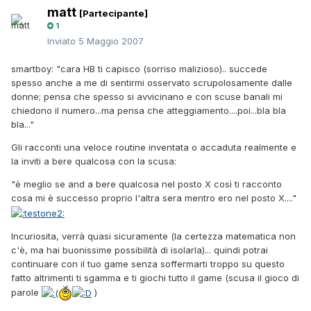
matt
[Partecipante]
1
Inviato
5 Maggio 2007
smartboy: "cara HB ti capisco (sorriso malizioso).. succede
spesso anche a me di sentirmi osservato scrupolosamente dalle
donne; pensa che spesso si avvicinano e con scuse banali mi
chiedono il numero...ma pensa che atteggiamento....poi...bla bla
bla..."
Gli racconti una veloce routine inventata o accaduta realmente e
la inviti a bere qualcosa con la scusa:
"è meglio se and a bere qualcosa nel posto X così ti racconto
cosa mi è successo proprio l'altra sera mentro ero nel posto X...."
Incuriosita, verrà quasi sicuramente (la certezza matematica non
c'è, ma hai buonissime possibilità di isolarla)... quindi potrai
continuare con il tuo game senza soffermarti troppo su questo
fatto altrimenti ti sgamma e ti giochi tutto il game (scusa il gioco di
parole
)