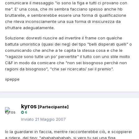
comunicare il messaggio "io sono la figa e tutti ci provano con
me". E' una cosa, che mi sembra facciano spesso anche hb
bruttarelle, e sembrerebbe essere una forma di qualificazione
che rileva inconsciamente una sua forma di insicurezza da
sfruttare adeguatamente.
Soluzione: dovresti riuscire ad invertire il frame con qualche
battuta umoristica (quasi dei neg) del tipo "belli disperati quelli" o
comunicando che anche a te capita la stessa cosa e che le
"ragazze sono tutte un po' pervertite" il tutto con uno stile molto
C&F in modo da comicare che "non sei bisognoso perchè non
ragioni da bisognoso", "che sei ricercato/ sei il premio".
xpeppe
kyros
[Partecipante]
6
Inviato
21 Maggio 2007
Io la guardarei in faccia, mentre racconterebbe ciò, e scoppierei
a ridere, del tipo: "ahahahahahah, si vero tu sei una figa