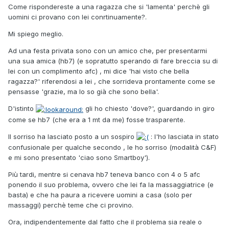
Come rispondereste a una ragazza che si 'lamenta' perchè gli
uomini ci provano con lei conrtinuamente?.
Mi spiego meglio.
Ad una festa privata sono con un amico che, per presentarmi
una sua amica (hb7) (e sopratutto sperando di fare breccia su di
lei con un complimento afc) , mi dice 'hai visto che bella
ragazza?' riferendosi a lei , che sorrideva prontamente come se
pensasse 'grazie, ma lo so già che sono bella'.
D'istinto
gli ho chiesto 'dove?', guardando in giro
come se hb7 (che era a 1 mt da me) fosse trasparente.
Il sorriso ha lasciato posto a un sospiro
: l'ho lasciata in stato
confusionale per qualche secondo , le ho sorriso (modalità C&F)
e mi sono presentato 'ciao sono Smartboy').
Più tardi, mentre si cenava hb7 teneva banco con 4 o 5 afc
ponendo il suo problema, ovvero che lei fa la massaggiatrice (e
basta) e che ha paura a ricevere uomini a casa (solo per
massaggi) perchè teme che ci provino.
Ora, indipendentemente dal fatto che il problema sia reale o