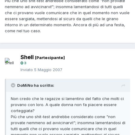
Più che uno shit-test andrebbe considerato come "non provate
nemmeno ad avvicinarvi!"; insomma lamentandosi di tutti quelli
che ci provano vuole comunicare che in quel momento non vuole
essere sargiata, mettendosi al sicuro da quelli che le girano
intorno in un determinato momento. Ancora di più ad una festa,
come nel tuo caso.
Shell
[Partecipante]
3
Inviato
5 Maggio 2007
DoMiNo ha scritto:
Non credo che le ragazze si lamentino del fatto che molti ci
provano con loro. A quale donna non fa piacere essere
corteggiata?
Più che uno shit-test andrebbe considerato come "non
provate nemmeno ad avvicinarvi!"; insomma lamentandosi di
tutti quelli che ci provano vuole comunicare che in quel
momento non vuole essere sargiata, mettendosi al sicuro