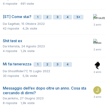
4
risposte
691
visite
[ST] Come stai?
1
2
3
4
5
Da
Sagittair
,
15 Ottobre 2022
42
risposte
4,2k
visite
Shit test ex
Da
Interista
,
24 Agosto 2023
4
risposte
1,2k
visite
Mi fai tenerezza
1
2
3
4
Da
GhostRider77
,
15 Luglio 2022
30
risposte
5,5k
visite
Messaggio dell’ex dopo oltre un anno. Cosa sta
cercando di dirmi?
Da
jenkins
,
27 Giugno 2023
8
risposte
1,9k
visite