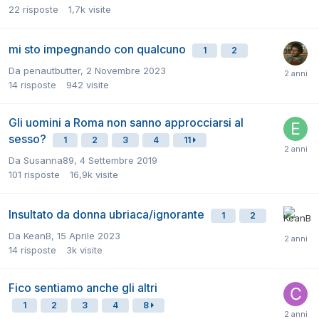
22
risposte
1,7k
visite
mi sto impegnando con qualcuno
1
2
Da
penautbutter
,
2 Novembre 2023
14
risposte
942
visite
Gli uomini a Roma non sanno approcciarsi al
sesso?
1
2
3
4
11
Da
Susanna89
,
4 Settembre 2019
101
risposte
16,9k
visite
Insultato da donna ubriaca/ignorante
1
2
Da
KeanB
,
15 Aprile 2023
14
risposte
3k
visite
Fico sentiamo anche gli altri
1
2
3
4
8