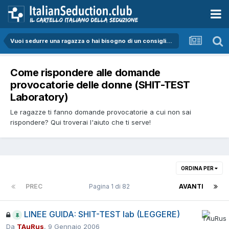
Vuoi sedurre una ragazza o hai bisogno di un consiglio sulla seduzione?
Come rispondere alle domande
provocatorie delle donne (SHIT-TEST
Laboratory)
Le ragazze ti fanno domande provocatorie a cui non sai
rispondere? Qui troverai l'aiuto che ti serve!
ORDINA PER
PREC
Pagina 1 di 82
AVANTI
LINEE GUIDA: SHIT-TEST lab (LEGGERE)
Da
TAuRus
,
9 Gennaio 2006