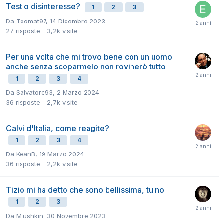
Test o disinteresse?
1
2
3
Da
Teomat97
,
14 Dicembre 2023
27
risposte
3,2k
visite
Per una volta che mi trovo bene con un uomo
anche senza scoparmelo non rovinerò tutto
1
2
3
4
Da
Salvatore93
,
2 Marzo 2024
36
risposte
2,7k
visite
Calvi d'Italia, come reagite?
1
2
3
4
Da
KeanB
,
19 Marzo 2024
36
risposte
2,2k
visite
Tizio mi ha detto che sono bellissima, tu no
1
2
3
Da
Miushkin
,
30 Novembre 2023