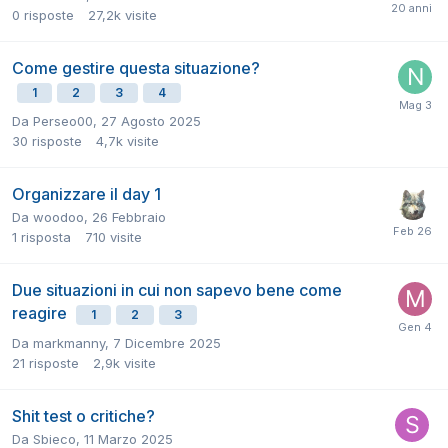
0
risposte
27,2k
visite
Come gestire questa situazione?
1
2
3
4
Da
Perseo00
,
27 Agosto 2025
30
risposte
4,7k
visite
Organizzare il day 1
Da
woodoo
,
26 Febbraio
1
risposta
710
visite
Due situazioni in cui non sapevo bene come
reagire
1
2
3
Da
markmanny
,
7 Dicembre 2025
21
risposte
2,9k
visite
Shit test o critiche?
Da
Sbieco
,
11 Marzo 2025