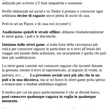
utilizzala per scrivere 1/2 frasi simpatiche e nonsense.
Profili ottimizzati sui social e su Tinder ti portano a conoscere ogni
settimana
decine di ragazze
ancor prima di uscire di casa.
Però tu sei un Player, e di casa esci eccome!:)
Analizziamo quindi le strade offline:
abbiamo fondamentalmente
lo street game, i pub e le discoteche.
Iniziamo dallo street game
, si tratta forse della circostanza più
ostica per conoscere ragazze in particolare se ti trovi all’inizio del
viaggio nel mondo della seduzione, ma sicuramente è quella che può
dare più soddisfazioni.
Lo street game consiste nel conoscere ragazze che incontri durante
la giornata, mentre ti trovi al supermercato, al negozio di vestiti, in
palestra, ecc…
La pressione sociale sarà più alta che in un
pub o in una discoteca
, ma se sei bravo lo street game porta spesso
a
instant-date
o risultati addirittura migliori.
Il motivo per cui mi piace particolarmente è che se diventi bravo,
puoi conoscere qualunque ragazza tu voglia in qualunque
momento.