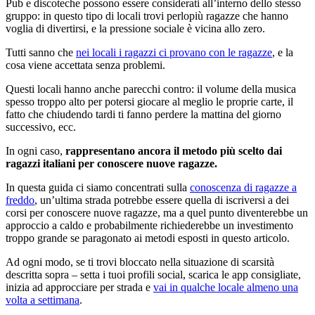
Pub e discoteche possono essere considerati all’interno dello stesso
gruppo: in questo tipo di locali trovi perlopiù ragazze che hanno
voglia di divertirsi, e la pressione sociale è vicina allo zero.
Tutti sanno che
nei locali i ragazzi ci provano con le ragazze
, e la
cosa viene accettata senza problemi.
Questi locali hanno anche parecchi contro: il volume della musica
spesso troppo alto per potersi giocare al meglio le proprie carte, il
fatto che chiudendo tardi ti fanno perdere la mattina del giorno
successivo, ecc.
In ogni caso,
rappresentano ancora il metodo più scelto dai
ragazzi italiani per conoscere nuove ragazze.
In questa guida ci siamo concentrati sulla
conoscenza di ragazze a
freddo
, un’ultima strada potrebbe essere quella di iscriversi a dei
corsi per conoscere nuove ragazze, ma a quel punto diventerebbe un
approccio a caldo e probabilmente richiederebbe un investimento
troppo grande se paragonato ai metodi esposti in questo articolo.
Ad ogni modo, se ti trovi bloccato nella situazione di scarsità
descritta sopra – setta i tuoi profili social, scarica le app consigliate,
inizia ad approcciare per strada e
vai in qualche locale almeno una
volta a settimana
.