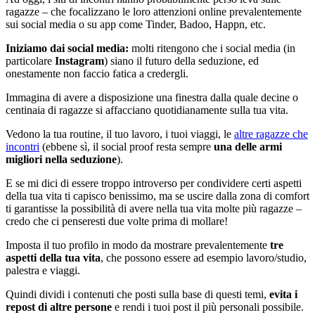
ragazze – che focalizzano le loro attenzioni online prevalentemente
sui social media o su app come Tinder, Badoo, Happn, etc.
Iniziamo dai social media:
molti ritengono che i social media (in
particolare
Instagram
) siano il futuro della seduzione, ed
onestamente non faccio fatica a credergli.
Immagina di avere a disposizione una finestra dalla quale decine o
centinaia di ragazze si affacciano quotidianamente sulla tua vita.
Vedono la tua routine, il tuo lavoro, i tuoi viaggi, le
altre ragazze che
incontri
(ebbene sì, il social proof resta sempre
una delle armi
migliori nella seduzione
).
E se mi dici di essere troppo introverso per condividere certi aspetti
della tua vita ti capisco benissimo, ma se uscire dalla zona di comfort
ti garantisse la possibilità di avere nella tua vita molte più ragazze –
credo che ci penseresti due volte prima di mollare!
Imposta il tuo profilo in modo da mostrare prevalentemente
tre
aspetti della tua vita
, che possono essere ad esempio lavoro/studio,
palestra e viaggi.
Quindi dividi i contenuti che posti sulla base di questi temi,
evita i
repost di altre persone
e rendi i tuoi post il più personali possibile.