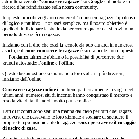
addirittura cercato
“conoscere ragazze”
su Google e il motore di
ricerca ti ha reindirizzato sulla nostra community.
In questo articolo vogliamo rendere il “conoscere ragazze” qualcosa
di logico e intuitivo – non sarà semplice, ma il nostro obiettivo è
quello di individuare le strade da percorrere qualora ci si trovi in un
periodo di scarsità di ragazze.
Iniziamo con il dire che oggi la tecnologia può aiutarci in numerosi
aspetti, e il
come conoscere le ragazze
è sicuramente uno di questi.
Fondamentalmente abbiamo la possibilità di percorrere due
grandi autostrade: l’
online
e l’
offline
.
Queste due autostrade si diramano a loro volta in più direzioni,
iniziamo dall’online.
Conoscere ragazze online
è un trend particolarmente in voga negli
ultimi anni, numerosi siti di incontri hanno conquistato il mercato e
reso la vita di tanti “nerd” molto più semplice.
I siti di incontri sono stati una manna dal cielo per tutti quei ragazzi
introversi che passavano le loro giornate a sognare di spendere il
proprio tempo insieme a delle ragazze
senza però avere il coraggio
di uscire di casa
.
Ad oggi, i siti di incontri hanno probabilmente perso leva sulle