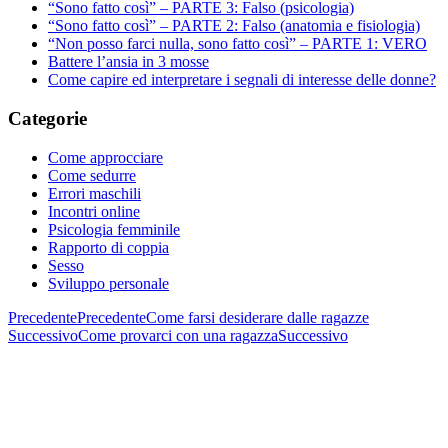
“Sono fatto così” – PARTE 3: Falso (psicologia)
“Sono fatto così” – PARTE 2: Falso (anatomia e fisiologia)
“Non posso farci nulla, sono fatto così” – PARTE 1: VERO
Battere l’ansia in 3 mosse
Come capire ed interpretare i segnali di interesse delle donne?
Categorie
Come approcciare
Come sedurre
Errori maschili
Incontri online
Psicologia femminile
Rapporto di coppia
Sesso
Sviluppo personale
Precedente
Precedente
Come farsi desiderare dalle ragazze
Successivo
Come provarci con una ragazza
Successivo