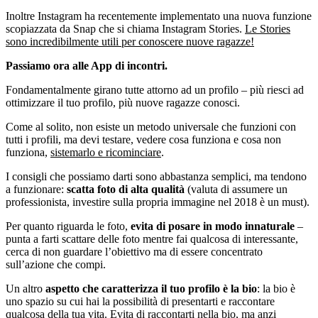
Inoltre Instagram ha recentemente implementato una nuova funzione
scopiazzata da Snap che si chiama Instagram Stories.
Le Stories
sono incredibilmente utili per conoscere nuove ragazze!
Passiamo ora alle App di incontri.
Fondamentalmente girano tutte attorno ad un profilo – più riesci ad
ottimizzare il tuo profilo, più nuove ragazze conosci.
Come al solito, non esiste un metodo universale che funzioni con
tutti i profili, ma devi testare, vedere cosa funziona e cosa non
funziona,
sistemarlo e ricominciare
.
I consigli che possiamo darti sono abbastanza semplici, ma tendono
a funzionare:
scatta foto di alta qualità
(valuta di assumere un
professionista, investire sulla propria immagine nel 2018 è un must).
Per quanto riguarda le foto,
evita di posare in modo innaturale
–
punta a farti scattare delle foto mentre fai qualcosa di interessante,
cerca di non guardare l’obiettivo ma di essere concentrato
sull’azione che compi.
Un altro
aspetto che caratterizza il tuo profilo è la bio
: la bio è
uno spazio su cui hai la possibilità di presentarti e raccontare
qualcosa della tua vita. Evita di raccontarti nella bio, ma anzi