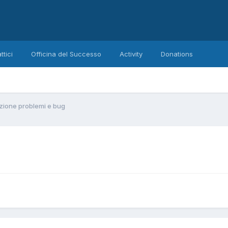
ttici
Officina del Successo
Activity
Donations
zione problemi e bug