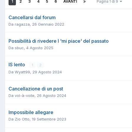
1
2
3
4
5
6
AVANTI
Pagina 1 di 9
Cancellarsi dal forum
Da
ragazza
,
26 Gennaio 2022
Possibilità di rivedere I 'mi piace' del passato
Da
sbuc
,
4 Agosto 2025
IS lento
1
2
Da
Wyatt99
,
29 Agosto 2024
Cancellazione di un post
Da
vol-à-voile
,
26 Agosto 2024
Impossibile allegare
Da
Zio Otto
,
19 Settembre 2023