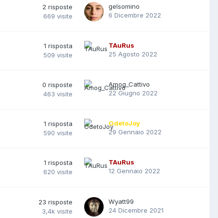
gelsomino
2
risposte
6 Dicembre 2022
669
visite
TAuRus
1
risposta
25 Agosto 2022
509
visite
Amog_Cattivo
0
risposte
22 Giugno 2022
463
visite
OdetoJoy
1
risposta
29 Gennaio 2022
590
visite
TAuRus
1
risposta
12 Gennaio 2022
620
visite
Wyatt99
23
risposte
24 Dicembre 2021
3,4k
visite