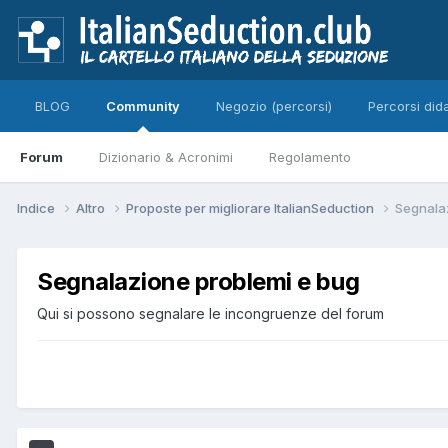
BLOG
Community
Negozio (percorsi)
Percorsi dida
Forum
Dizionario & Acronimi
Regolamento
Indice
Altro
Proposte per migliorare ItalianSeduction
Segnala
Segnalazione problemi e bug
Qui si possono segnalare le incongruenze del forum