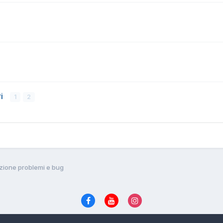
ri
1
2
zione problemi e bug