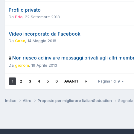
Profilo privato
Da
Edo
,
22 Settembre 2018
Video incorporato da Facebook
Da
Case
,
14 Maggio 2018
Non riesco ad inviare messaggi privati agli altri memb
Da
giorom
,
19 Aprile 2013
1
2
3
4
5
6
AVANTI
Pagina 1 di 9
Indice
Altro
Proposte per migliorare ItalianSeduction
Segnala